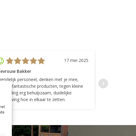
17 mei 2025
evrouw Bakker
Mevrouw GP
riendelijk personeel, denken met je mee,
Top geregeld! K
everen fantastische producten, tegen kleine
indelingen die w
ergoeding erg behulpzaam, duidelijke
Fijne communicat
schrijving hoe in elkaar te zetten.
met
ite