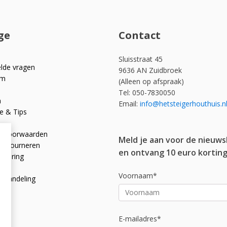
ge
Contact
Sluisstraat 45
elde vragen
9636 AN Zuidbroek
om
(Alleen op afspraak)
Tel: 050-7830050
n
Email:
info@hetsteigerhouthuis.n
e & Tips
e voorwaarden
Meld je aan voor de nieuws
 retourneren
en ontvang 10 euro korting
rklaring
licy
Voornaam*
afhandeling
E-mailadres*