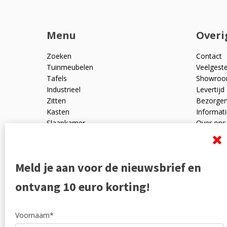
Menu
Overi
Zoeken
Contact
Tuinmeubelen
Veelgest
Tafels
Showro
Industrieel
Levertijd
Zitten
Bezorge
Kasten
Informati
Slaapkamer
Over ons
Mangohout
Algemen
Woonaccessoires
Ruilen en
Zakelijk
Privacyve
Meld je aan voor de nieuwsbrief en
Outlet
Reviewpo
Offerte
Klachten
ontvang 10 euro korting!
Partners
Voornaam*