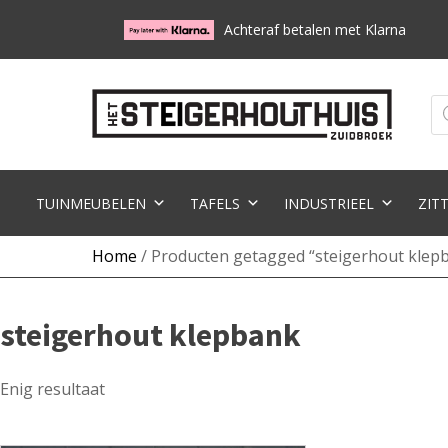
Achteraf betalen met Klarna
Pr
zo
TUINMEUBELEN
TAFELS
INDUSTRIEEL
ZIT
Home
/ Producten getagged “steigerhout klep
steigerhout klepbank
Enig resultaat