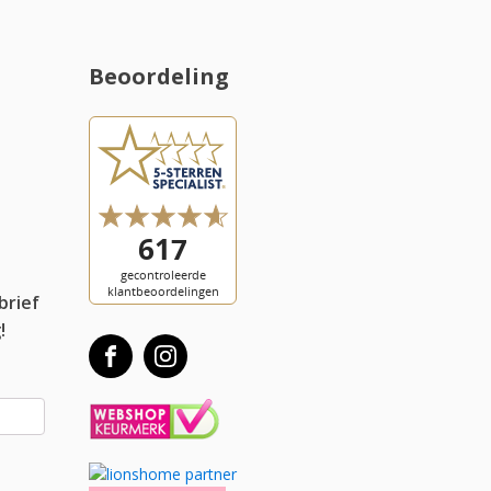
Beoordeling
l
brief
!