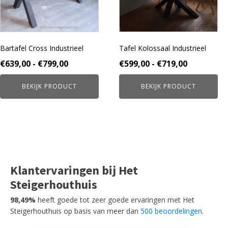
optie
optie
kan
kan
gekozen
gekozen
worden
worden
Bartafel Cross Industrieel
Tafel Kolossaal Industrieel
op
op
de
de
Prijsklasse:
Prijsklass
€
639,00
-
€
799,00
€
599,00
-
€
719,00
productpagina
productpagina
€639,00
€599,00
BEKIJK PRODUCT
BEKIJK PRODUCT
tot
tot
€799,00
€719,00
Klantervaringen bij Het
Steigerhouthuis
98,49%
heeft goede tot zeer goede ervaringen met Het
Steigerhouthuis op basis van meer dan
500 beoordelingen
.