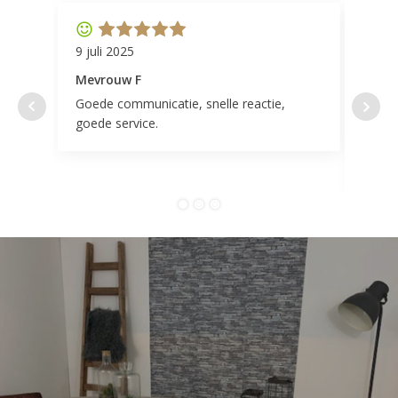
9 juli 2025
11 ap
Mevrouw F
Mevr
Goede communicatie, snelle reactie,
Super
goede service.
door 
tevr
comp