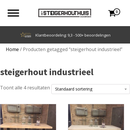
0
Klantbeoordeling: 9,3 - 500+ beoordelingen
Home
/ Producten getagged “steigerhout industrieel”
steigerhout industrieel
Toont alle 4 resultaten
Dit
Dit
product
product
heeft
heeft
meerdere
meerdere