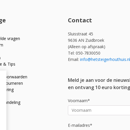
ge
Contact
Sluisstraat 45
elde vragen
9636 AN Zuidbroek
om
(Alleen op afspraak)
Tel: 050-7830050
n
Email:
info@hetsteigerhouthuis.n
e & Tips
e voorwaarden
Meld je aan voor de nieuws
 retourneren
en ontvang 10 euro korting
rklaring
licy
Voornaam*
afhandeling
E-mailadres*