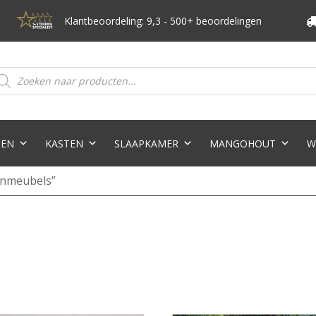
Klantbeoordeling: 9,3 - 500+ beoordelingen
oducten
eken
TEN
KASTEN
SLAAPKAMER
MANGOHOUT
W
enmeubels”