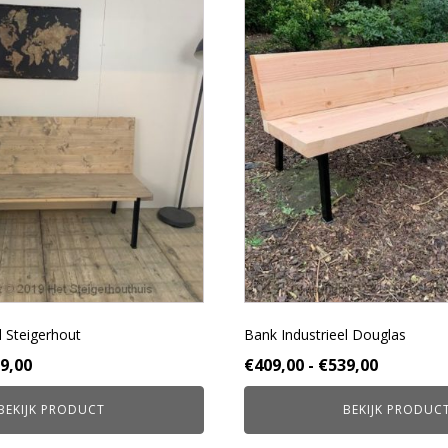
Dit
product
heeft
meerdere
variaties.
Deze
optie
kan
gekozen
worden
op
de
productpagina
l Steigerhout
Bank Industrieel Douglas
Prijsklasse:
Prijsklas
9,00
€
409,00
-
€
539,00
€369,00
€409,00
BEKIJK PRODUCT
BEKIJK PRODUC
tot
tot
€479,00
€539,00