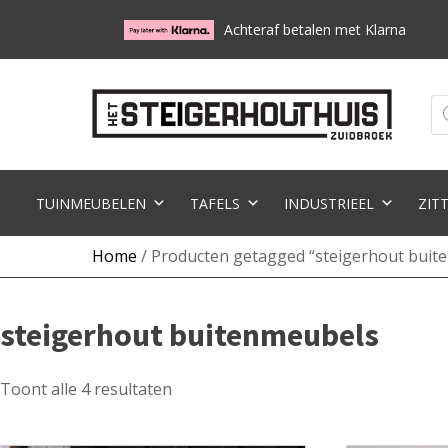
Achteraf betalen met Klarna
Pr
zo
TUINMEUBELEN
TAFELS
INDUSTRIEEL
ZIT
Home
/ Producten getagged “steigerhout buit
steigerhout buitenmeubels
Toont alle 4 resultaten