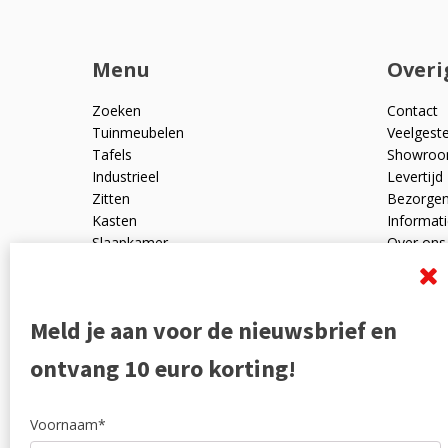
Menu
Overi
Zoeken
Contact
Tuinmeubelen
Veelgest
Tafels
Showro
Industrieel
Levertijd
Zitten
Bezorge
Kasten
Informati
Slaapkamer
Over ons
Mangohout
Algemen
Woonaccessoires
Ruilen en
Zakelijk
Privacyve
Meld je aan voor de nieuwsbrief en
Outlet
Reviewpo
Offerte
Klachten
ontvang 10 euro korting!
Partners
Voornaam*