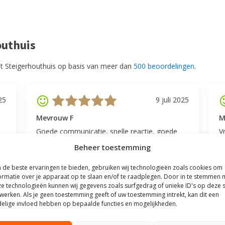
outhuis
t Steigerhouthuis op basis van meer dan
500 beoordelingen
.
25
9 juli 2025
Mevrouw F
M
Goede communicatie, snelle reactie, goede
V
service.
l
Beheer toestemming
v
be
de beste ervaringen te bieden, gebruiken wij technologieën zoals cookies om
ormatie over je apparaat op te slaan en/of te raadplegen. Door in te stemmen 
e technologieën kunnen wij gegevens zoals surfgedrag of unieke ID's op deze s
werken. Als je geen toestemming geeft of uw toestemming intrekt, kan dit een
elige invloed hebben op bepaalde functies en mogelijkheden.