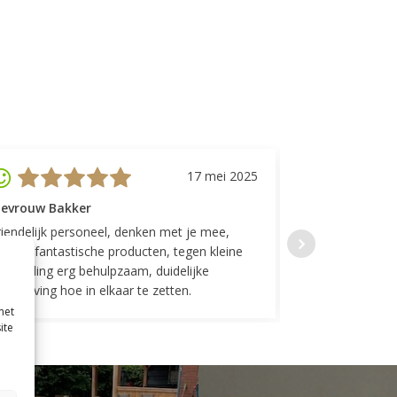
17 mei 2025
evrouw Bakker
Mevrouw GP
riendelijk personeel, denken met je mee,
Top geregeld! K
everen fantastische producten, tegen kleine
indelingen die w
ergoeding erg behulpzaam, duidelijke
Fijne communicat
schrijving hoe in elkaar te zetten.
met
ite