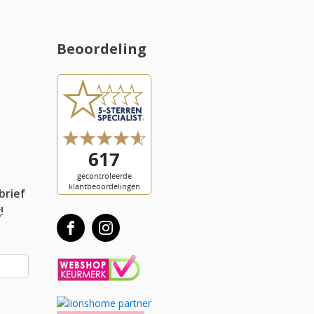
Beoordeling
l
brief
!