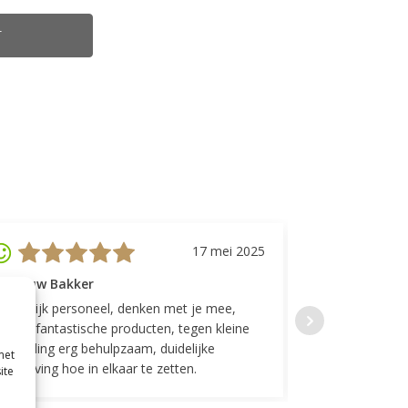
T
17 mei 2025
evrouw Bakker
Mevrouw GP
riendelijk personeel, denken met je mee,
Top geregeld! K
everen fantastische producten, tegen kleine
indelingen die w
ergoeding erg behulpzaam, duidelijke
Fijne communicat
met
schrijving hoe in elkaar te zetten.
ite