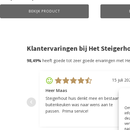
€459,00
BEKIJK PRODUCT
tot
€539,00
Klantervaringen bij Het Steigerh
98,49%
heeft goede tot zeer goede ervaringen met He
15 juli 20
Heer Maas
Steigerhout huis denkt mee en bestaande
buitenkeuken was naar wens aan te
Om 
passen. Prima service!
inf
dez
ver
nad