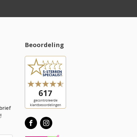
Beoordeling
l
brief
!