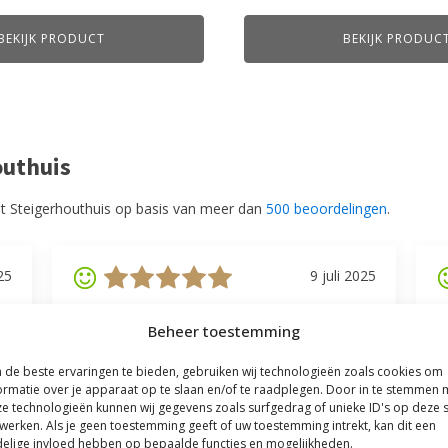
BEKIJK PRODUCT
BEKIJK PRODUC
outhuis
t Steigerhouthuis op basis van meer dan
500 beoordelingen
.
25
9 juli 2025
Mevrouw F
M
Beheer toestemming
Goede communicatie, snelle reactie, goede
V
service.
l
de beste ervaringen te bieden, gebruiken wij technologieën zoals cookies om
v
ormatie over je apparaat op te slaan en/of te raadplegen. Door in te stemmen 
be
e technologieën kunnen wij gegevens zoals surfgedrag of unieke ID's op deze s
werken. Als je geen toestemming geeft of uw toestemming intrekt, kan dit een
elige invloed hebben op bepaalde functies en mogelijkheden.