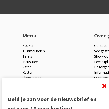
Menu
Overi
Zoeken
Contact
Tuinmeubelen
Veelgest
Tafels
Showro
Industrieel
Levertijd
Zitten
Bezorge
Kasten
Informati
Slaapkamer
Over ons
Mangohout
Algemen
Woonaccessoires
Ruilen en
Zakelijk
Privacyve
Meld je aan voor de nieuwsbrief en
Outlet
Reviewpo
Offerte
Klachten
ontvang 10 euro korting!