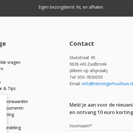
Eigen bezorgdienst NL en afhalen
ge
Contact
Sluisstraat 45
elde vragen
9636 AN Zuidbroek
om
(Alleen op afspraak)
Tel: 050-7830050
n
Email:
info@hetsteigerhouthuis.n
e & Tips
e voorwaarden
Meld je aan voor de nieuws
 retourneren
en ontvang 10 euro korting
rklaring
licy
Voornaam*
afhandeling