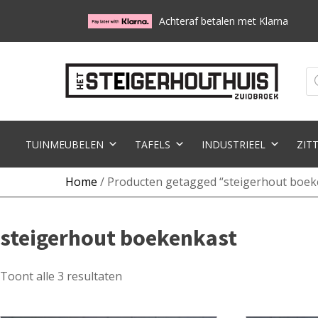
Achteraf betalen met Klarna
Pr
zo
TUINMEUBELEN
TAFELS
INDUSTRIEEL
ZIT
Home
/ Producten getagged “steigerhout boek
steigerhout boekenkast
Toont alle 3 resultaten