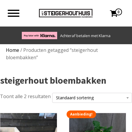
0
Achteraf betalen met Klarna
Home
/ Producten getagged “steigerhout
bloembakken”
steigerhout bloembakken
Toont alle 2 resultaten
Aanbieding!
Dit
Dit
product
product
heeft
heeft