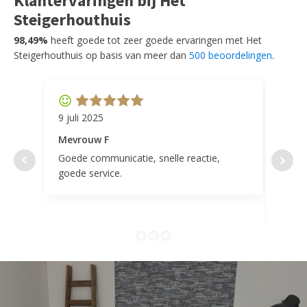
Klantervaringen bij Het
Steigerhouthuis
98,49%
heeft goede tot zeer goede ervaringen met Het
Steigerhouthuis op basis van meer dan
500 beoordelingen
.
9 juli 2025
11 ap
Mevrouw F
Mevr
Goede communicatie, snelle reactie,
Super
goede service.
door 
tevr
comp