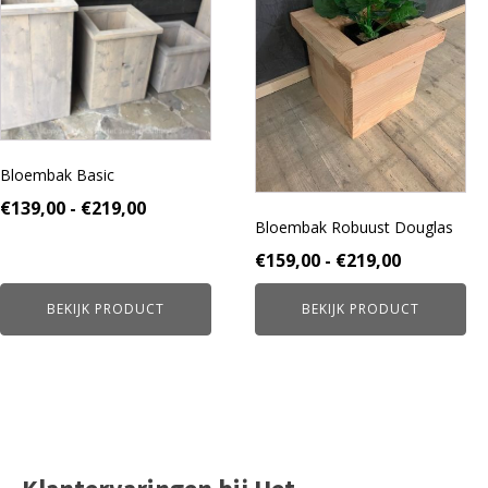
meerdere
meerdere
variaties.
variaties.
Deze
Deze
optie
optie
kan
kan
gekozen
gekozen
worden
worden
Bloembak Basic
op
op
de
de
Prijsklasse:
€
139,00
-
€
219,00
productpagina
productpagina
Bloembak Robuust Douglas
€139,00
Prijsklass
€
159,00
-
€
219,00
tot
€159,00
€219,00
BEKIJK PRODUCT
BEKIJK PRODUCT
tot
€219,00