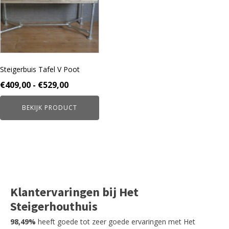
variaties.
Deze
optie
kan
gekozen
worden
Steigerbuis Tafel V Poot
op
de
Prijsklasse:
€
409,00
-
€
529,00
productpagina
€409,00
BEKIJK PRODUCT
tot
€529,00
Klantervaringen bij Het
Steigerhouthuis
98,49%
heeft goede tot zeer goede ervaringen met Het