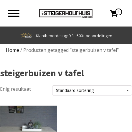
0
Achteraf betalen met Klarna
Home
/ Producten getagged “steigerbuizen v tafel”
steigerbuizen v tafel
Enig resultaat
Dit
product
heeft
meerdere