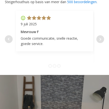
Steigerhouthuis op basis van meer dan
500 beoordelingen
.
9 juli 2025
11 ap
Mevrouw F
Mevr
Goede communicatie, snelle reactie,
Super
goede service.
door 
tevr
comp