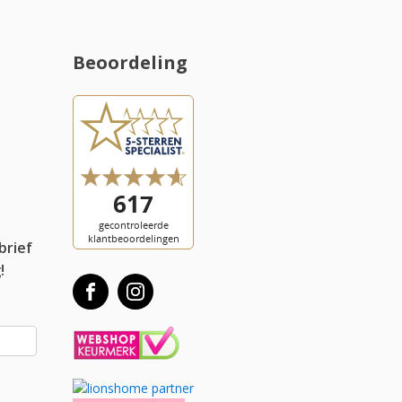
Beoordeling
l
brief
!