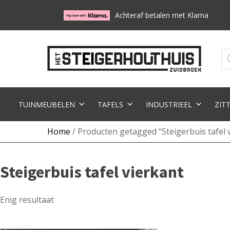
Achteraf betalen met Klarna
Pr
zo
TUINMEUBELEN
TAFELS
INDUSTRIEEL
ZIT
Home
/ Producten getagged “Steigerbuis tafel 
Steigerbuis tafel vierkant
Enig resultaat