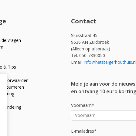
ge
Contact
Sluisstraat 45
elde vragen
9636 AN Zuidbroek
om
(Alleen op afspraak)
Tel: 050-7830050
n
Email:
info@hetsteigerhouthuis.n
e & Tips
e voorwaarden
Meld je aan voor de nieuws
 retourneren
en ontvang 10 euro korting
rklaring
licy
Voornaam*
afhandeling
E-mailadres*