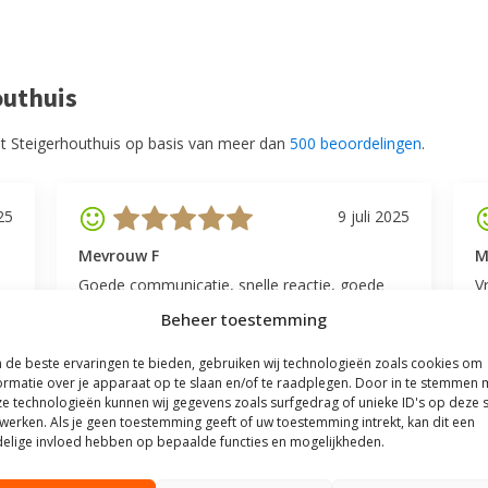
outhuis
t Steigerhouthuis op basis van meer dan
500 beoordelingen
.
25
9 juli 2025
Mevrouw F
M
Goede communicatie, snelle reactie, goede
V
service.
l
Beheer toestemming
v
be
de beste ervaringen te bieden, gebruiken wij technologieën zoals cookies om
ormatie over je apparaat op te slaan en/of te raadplegen. Door in te stemmen 
e technologieën kunnen wij gegevens zoals surfgedrag of unieke ID's op deze s
werken. Als je geen toestemming geeft of uw toestemming intrekt, kan dit een
elige invloed hebben op bepaalde functies en mogelijkheden.