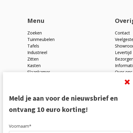
Menu
Overi
Zoeken
Contact
Tuinmeubelen
Veelgest
Tafels
Showro
Industrieel
Levertijd
Zitten
Bezorge
Kasten
Informati
Slaapkamer
Over ons
Mangohout
Algemen
Woonaccessoires
Ruilen en
Zakelijk
Privacyve
Meld je aan voor de nieuwsbrief en
Outlet
Reviewpo
Offerte
Klachten
ontvang 10 euro korting!
Partners
Voornaam*