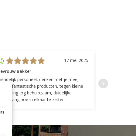
17 mei 2025
evrouw Bakker
Mevrouw GP
riendelijk personeel, denken met je mee,
Top geregeld! K
everen fantastische producten, tegen kleine
indelingen die w
ergoeding erg behulpzaam, duidelijke
Fijne communicat
schrijving hoe in elkaar te zetten.
met
ite