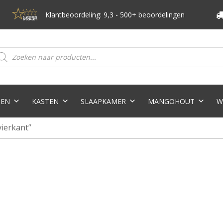
Klantbeoordeling: 9,3 - 500+ beoordelingen
oducten
eken
TEN
KASTEN
SLAAPKAMER
MANGOHOUT
W
vierkant”