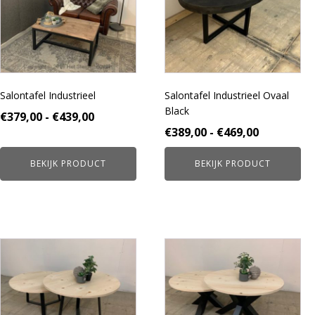
variaties.
variaties.
Deze
Deze
optie
optie
kan
kan
gekozen
gekozen
worden
worden
Salontafel Industrieel
Salontafel Industrieel Ovaal
op
op
Black
de
de
Prijsklasse:
€
379,00
-
€
439,00
productpagina
productpagina
Prijsklass
€
389,00
-
€
469,00
€379,00
€389,00
tot
BEKIJK PRODUCT
BEKIJK PRODUCT
tot
€439,00
€469,00
Dit
Dit
product
product
heeft
heeft
meerdere
meerdere
variaties.
variaties.