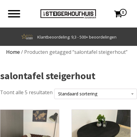
0
Achteraf betalen met Klarna
Home
/ Producten getagged “salontafel steigerhout”
salontafel steigerhout
Toont alle 5 resultaten
Dit
Dit
product
product
heeft
heeft
meerdere
meerdere