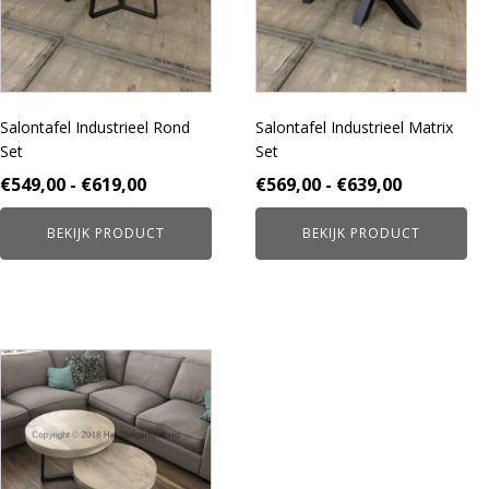
Deze
Deze
optie
optie
kan
kan
gekozen
gekozen
worden
worden
Salontafel Industrieel Rond
Salontafel Industrieel Matrix
op
op
Set
Set
de
de
productpagina
productpagina
Prijsklasse:
Prijsklass
€
549,00
-
€
619,00
€
569,00
-
€
639,00
€549,00
€569,00
BEKIJK PRODUCT
BEKIJK PRODUCT
tot
tot
€619,00
€639,00
Dit
product
heeft
meerdere
variaties.
Deze