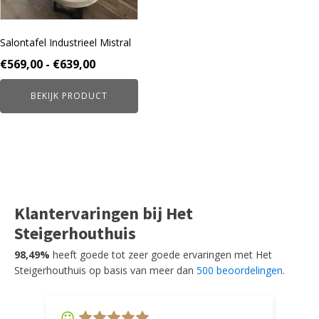
optie
kan
gekozen
Salontafel Industrieel Mistral
worden
Prijsklasse:
€
569,00
-
€
639,00
op
€569,00
de
BEKIJK PRODUCT
tot
productpagina
€639,00
Klantervaringen bij Het
Steigerhouthuis
98,49%
heeft goede tot zeer goede ervaringen met Het
Steigerhouthuis op basis van meer dan
500 beoordelingen
.