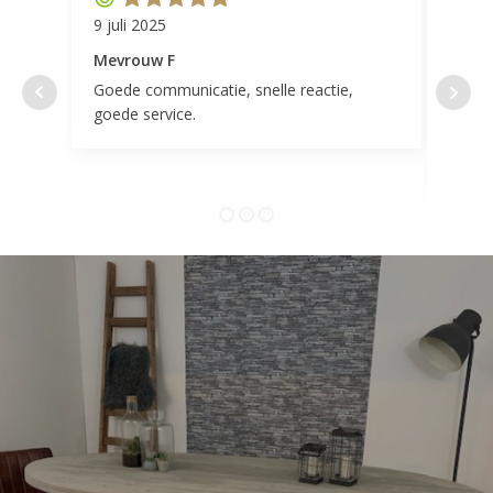
9 juli 2025
11 ap
Mevrouw F
Mevr
Goede communicatie, snelle reactie,
Super
goede service.
door 
tevr
comp