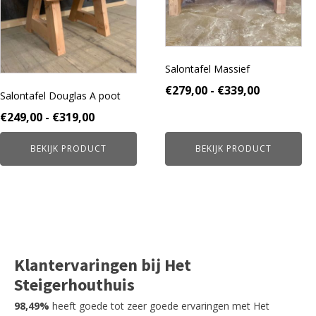
variaties.
variaties.
Deze
Deze
optie
optie
kan
kan
gekozen
gekozen
Salontafel Massief
worden
worden
Prijsklass
€
279,00
-
€
339,00
Salontafel Douglas A poot
op
op
€279,00
de
de
Prijsklasse:
€
249,00
-
€
319,00
tot
productpagina
productpagina
€249,00
€339,00
BEKIJK PRODUCT
BEKIJK PRODUCT
tot
€319,00
Klantervaringen bij Het
Steigerhouthuis
98,49%
heeft goede tot zeer goede ervaringen met Het