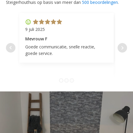
Steigerhouthuis op basis van meer dan
500 beoordelingen
.
9 juli 2025
11 ap
Mevrouw F
Mevr
Goede communicatie, snelle reactie,
Super
goede service.
door 
tevr
comp