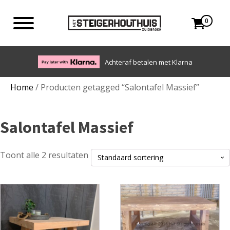
0
Eigen bezorgdienst in NL en BE. Afhalen ook mogelijk.
a
Home
/ Producten getagged “Salontafel Massief”
Salontafel Massief
Toont alle 2 resultaten
Dit
Dit
product
product
heeft
heeft
meerdere
meerdere