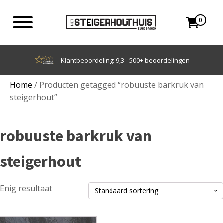
0
Klantbeoordeling: 9,3 - 500+ beoordelingen
Home
/ Producten getagged “robuuste barkruk van
steigerhout”
robuuste barkruk van
steigerhout
Enig resultaat
Dit