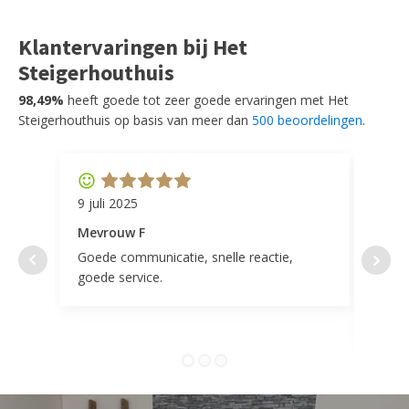
Klantervaringen bij Het
Steigerhouthuis
98,49%
heeft goede tot zeer goede ervaringen met Het
Steigerhouthuis op basis van meer dan
500 beoordelingen
.
9 juli 2025
11 ap
Mevrouw F
Mevr
Goede communicatie, snelle reactie,
Super
goede service.
door 
tevr
comp