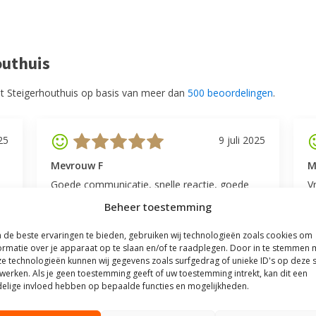
outhuis
t Steigerhouthuis op basis van meer dan
500 beoordelingen
.
25
9 juli 2025
Mevrouw F
M
Goede communicatie, snelle reactie, goede
V
service.
l
Beheer toestemming
v
be
de beste ervaringen te bieden, gebruiken wij technologieën zoals cookies om
ormatie over je apparaat op te slaan en/of te raadplegen. Door in te stemmen 
e technologieën kunnen wij gegevens zoals surfgedrag of unieke ID's op deze s
werken. Als je geen toestemming geeft of uw toestemming intrekt, kan dit een
elige invloed hebben op bepaalde functies en mogelijkheden.