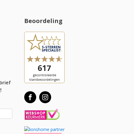
Beoordeling
l
brief
!