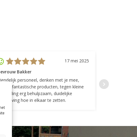
17 mei 2025
evrouw Bakker
Mevrouw GP
riendelijk personeel, denken met je mee,
Top geregeld! K
everen fantastische producten, tegen kleine
indelingen die w
ergoeding erg behulpzaam, duidelijke
Fijne communicat
schrijving hoe in elkaar te zetten.
met
ite