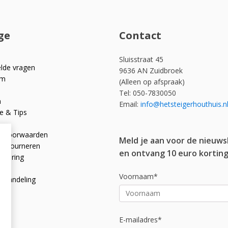
ge
Contact
Sluisstraat 45
elde vragen
9636 AN Zuidbroek
om
(Alleen op afspraak)
Tel: 050-7830050
n
Email:
info@hetsteigerhouthuis.n
e & Tips
e voorwaarden
Meld je aan voor de nieuws
 retourneren
en ontvang 10 euro korting
rklaring
licy
Voornaam*
afhandeling
E-mailadres*