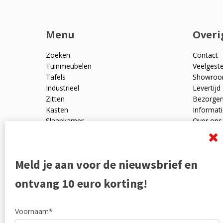
Menu
Overi
Zoeken
Contact
Tuinmeubelen
Veelgest
Tafels
Showro
Industrieel
Levertijd
Zitten
Bezorge
Kasten
Informati
Slaapkamer
Over ons
Mangohout
Algemen
Woonaccessoires
Ruilen en
Zakelijk
Privacyve
Meld je aan voor de nieuwsbrief en
Outlet
Reviewpo
Offerte
Klachten
ontvang 10 euro korting!
Partners
Voornaam*