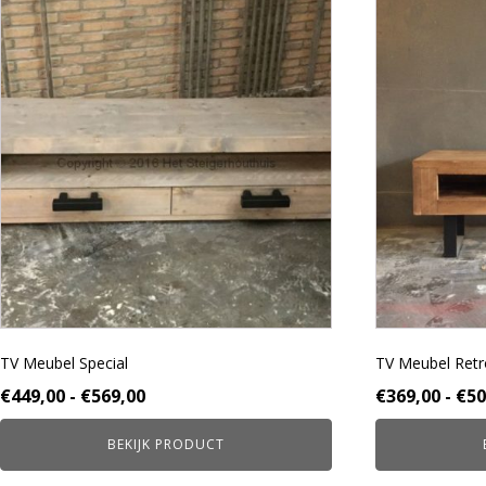
Dit
Dit
product
product
heeft
heeft
meerdere
meerdere
variaties.
variaties.
Deze
Deze
optie
optie
kan
kan
gekozen
gekozen
worden
worden
op
op
de
de
productpagina
productpagina
TV Meubel Special
TV Meubel Retr
Prijsklasse:
€
449,00
-
€
569,00
€
369,00
-
€
50
€449,00
BEKIJK PRODUCT
tot
€569,00