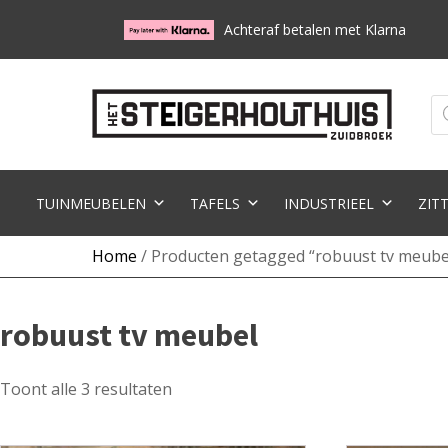
Achteraf betalen met Klarna
Pr
zo
TUINMEUBELEN
TAFELS
INDUSTRIEEL
ZIT
Home
/ Producten getagged “robuust tv meube
robuust tv meubel
Toont alle 3 resultaten