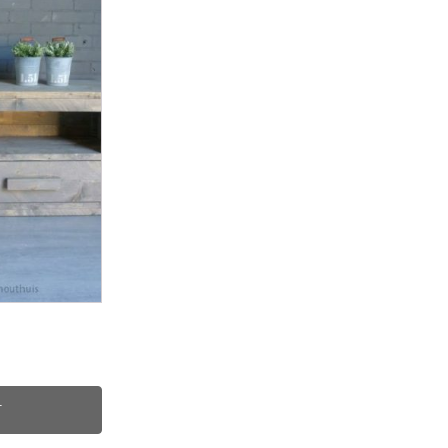
se:
T