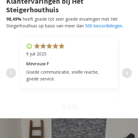
Klantervaringen bij Het
Steigerhouthuis
98,49%
heeft goede tot zeer goede ervaringen met Het
Steigerhouthuis op basis van meer dan
500 beoordelingen
.
9 juli 2025
11 ap
Mevrouw F
Mevr
Goede communicatie, snelle reactie,
Super
goede service.
door 
tevr
comp