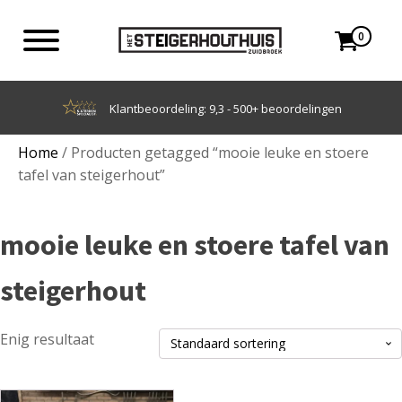
0
Klantbeoordeling: 9,3 - 500+ beoordelingen
Home
/ Producten getagged “mooie leuke en stoere
tafel van steigerhout”
mooie leuke en stoere tafel van
steigerhout
Enig resultaat
Dit