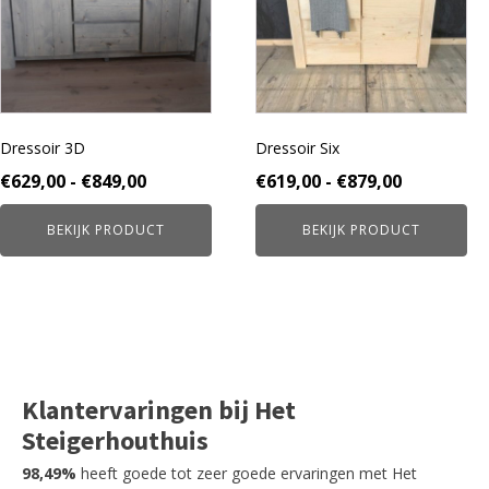
variaties.
variaties.
Deze
Deze
optie
optie
kan
kan
gekozen
gekozen
worden
worden
Dressoir 3D
Dressoir Six
op
op
de
de
Prijsklasse:
Prijsklass
€
629,00
-
€
849,00
€
619,00
-
€
879,00
productpagina
productpagina
€629,00
€619,00
BEKIJK PRODUCT
BEKIJK PRODUCT
tot
tot
€849,00
€879,00
Klantervaringen bij Het
Steigerhouthuis
98,49%
heeft goede tot zeer goede ervaringen met Het