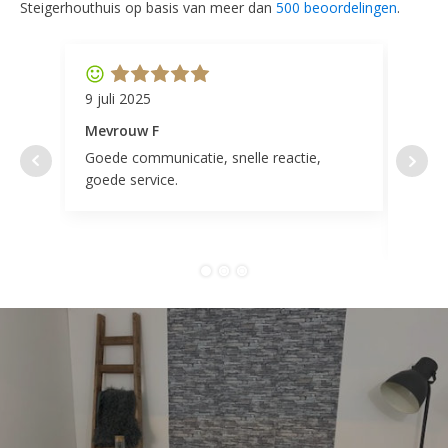
Steigerhouthuis op basis van meer dan
500 beoordelingen
.
9 juli 2025
11 ap
Mevrouw F
Mevr
Goede communicatie, snelle reactie,
Super
goede service.
door 
tevr
comp