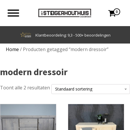
0
Achteraf betalen met Klarna
Home
/ Producten getagged “modern dressoir”
modern dressoir
Toont alle 2 resultaten
Dit
Dit
product
product
heeft
heeft
meerdere
meerdere