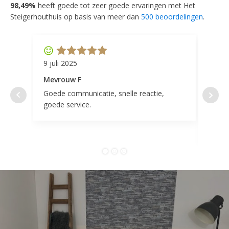
98,49%
heeft goede tot zeer goede ervaringen met Het
Steigerhouthuis op basis van meer dan
500 beoordelingen
.
9 juli 2025
11 ap
Mevrouw F
Mevr
Goede communicatie, snelle reactie,
Super
goede service.
door 
tevr
comp