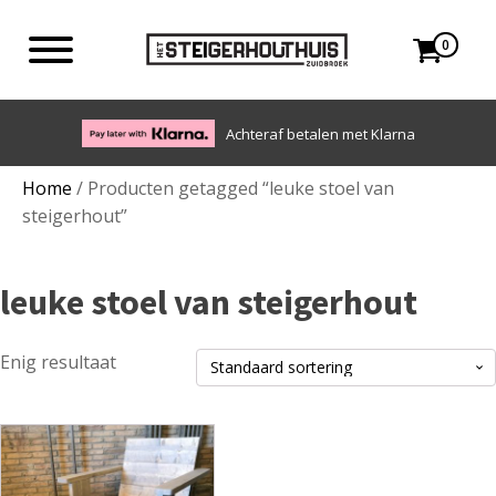
0
Achteraf betalen met Klarna
Home
/ Producten getagged “leuke stoel van
steigerhout”
leuke stoel van steigerhout
Enig resultaat
Dit
product
heeft