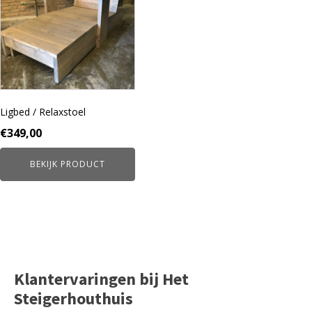
meerdere
variaties.
Deze
optie
kan
gekozen
worden
Ligbed / Relaxstoel
op
de
€
349,00
productpagina
BEKIJK PRODUCT
Klantervaringen bij Het
Steigerhouthuis