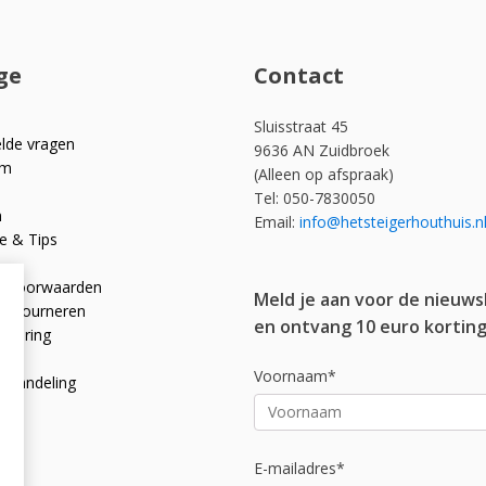
ge
Contact
Sluisstraat 45
elde vragen
9636 AN Zuidbroek
om
(Alleen op afspraak)
Tel: 050-7830050
n
Email:
info@hetsteigerhouthuis.n
e & Tips
e voorwaarden
Meld je aan voor de nieuws
 retourneren
en ontvang 10 euro korting
rklaring
licy
Voornaam*
afhandeling
E-mailadres*