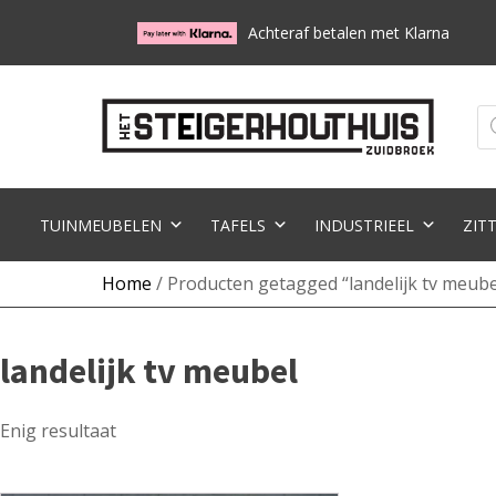
Achteraf betalen met Klarna
Pr
zo
TUINMEUBELEN
TAFELS
INDUSTRIEEL
ZIT
Home
/ Producten getagged “landelijk tv meube
landelijk tv meubel
Enig resultaat