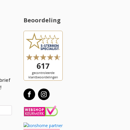
Beoordeling
l
brief
!