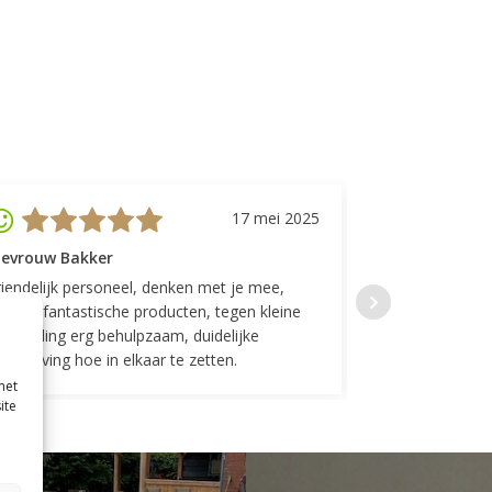
17 mei 2025
evrouw Bakker
Mevrouw GP
riendelijk personeel, denken met je mee,
Top geregeld! K
everen fantastische producten, tegen kleine
indelingen die w
ergoeding erg behulpzaam, duidelijke
Fijne communicat
schrijving hoe in elkaar te zetten.
met
ite