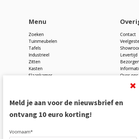
Menu
Overi
Zoeken
Contact
Tuinmeubelen
Veelgest
Tafels
Showro
Industrieel
Levertijd
Zitten
Bezorge
Kasten
Informati
Slaapkamer
Over ons
Mangohout
Algemen
Woonaccessoires
Ruilen en
Zakelijk
Privacyve
Meld je aan voor de nieuwsbrief en
Outlet
Reviewpo
Offerte
Klachten
ontvang 10 euro korting!
Partners
Voornaam*