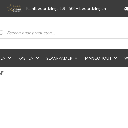
Klantbeoordeling: 9,3 - 500+ beoordelingen
oducten
eken
TEN
KASTEN
SLAAPKAMER
MANGOHOUT
W
l”