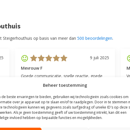
outhuis
t Steigerhouthuis op basis van meer dan
500 beoordelingen
.
25
9 juli 2025
Mevrouw F
M
Goede communicatie, snelle reactie, goede
V
service.
l
Beheer toestemming
v
be
de beste ervaringen te bieden, gebruiken wij technologieën zoals cookies om
ormatie over je apparaat op te slaan en/of te raadplegen. Door in te stemmen 
e technologieën kunnen wij gegevens zoals surfgedrag of unieke ID's op deze s
werken. Als je geen toestemming geeft of uw toestemming intrekt, kan dit een
elige invloed hebben op bepaalde functies en mogelijkheden.