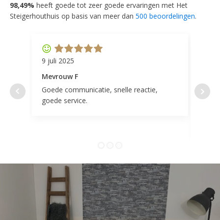
98,49%
heeft goede tot zeer goede ervaringen met Het
Steigerhouthuis op basis van meer dan
500 beoordelingen
.
9 juli 2025
11 ap
Mevrouw F
Mevr
Goede communicatie, snelle reactie,
Super
goede service.
door 
tevr
comp