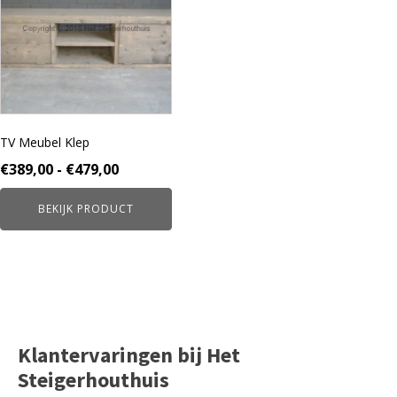
meerdere
variaties.
Deze
optie
kan
gekozen
worden
TV Meubel Klep
op
de
Prijsklasse:
€
389,00
-
€
479,00
productpagina
€389,00
BEKIJK PRODUCT
tot
€479,00
Klantervaringen bij Het
Steigerhouthuis