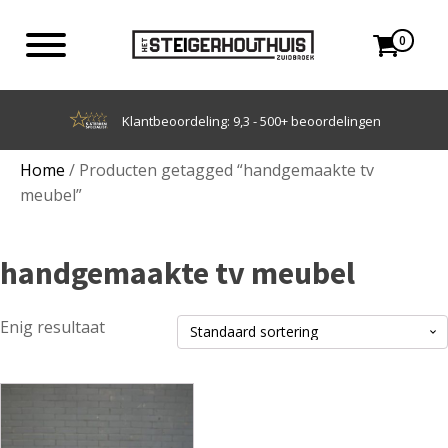
0
n
Achteraf betalen met Klarna
Home
/ Producten getagged “handgemaakte tv
meubel”
handgemaakte tv meubel
Enig resultaat
Dit
product
heeft