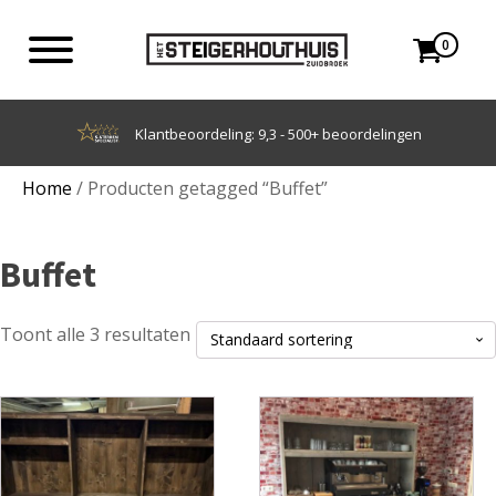
0
gen
Achteraf betalen met Klarna
Home
/ Producten getagged “Buffet”
Buffet
Toont alle 3 resultaten
Dit
Dit
product
product
heeft
heeft
meerdere
meerdere