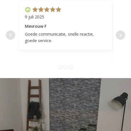
9 juli 2025
11 ap
Mevrouw F
Mevr
Goede communicatie, snelle reactie,
Super
goede service.
door 
tevr
comp