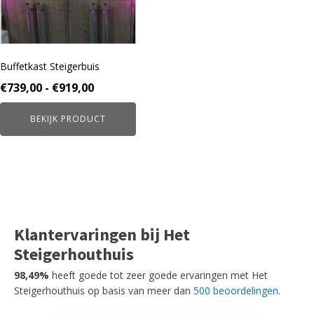
optie
kan
gekozen
worden
Buffetkast Steigerbuis
op
de
Prijsklasse:
€
739,00
-
€
919,00
productpagina
€739,00
BEKIJK PRODUCT
tot
€919,00
Klantervaringen bij Het
Steigerhouthuis
98,49%
heeft goede tot zeer goede ervaringen met Het
Steigerhouthuis op basis van meer dan
500 beoordelingen
.