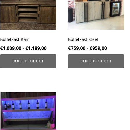
variaties.
variaties.
Deze
Deze
optie
optie
kan
kan
gekozen
gekozen
worden
worden
Buffetkast Barn
Buffetkast Steel
op
op
de
de
Prijsklasse:
Prijsklass
€
1.009,00
-
€
1.189,00
€
759,00
-
€
959,00
productpagina
productpagina
€1.009,00
€759,00
BEKIJK PRODUCT
BEKIJK PRODUCT
tot
tot
€1.189,00
€959,00
Dit
product
heeft
meerdere
variaties.
Deze