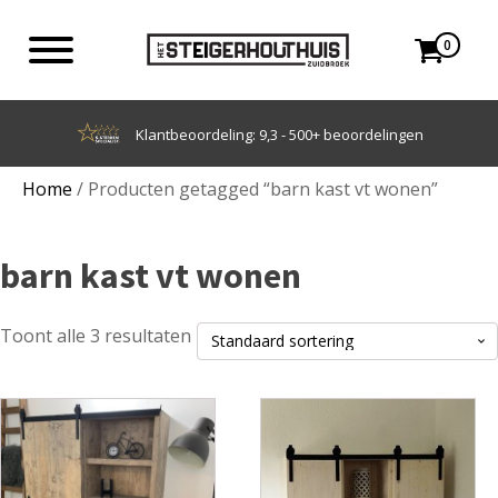
0
Klantbeoordeling: 9,3 - 500+ beoordelingen
Home
/ Producten getagged “barn kast vt wonen”
barn kast vt wonen
Toont alle 3 resultaten
Dit
Dit
product
product
heeft
heeft
meerdere
meerdere