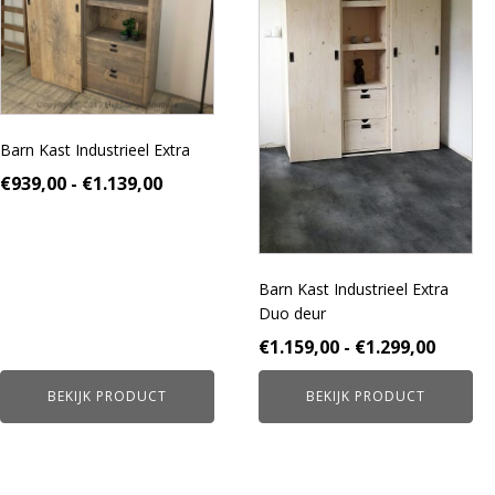
variaties.
variaties.
Deze
Deze
optie
optie
kan
kan
gekozen
gekozen
worden
worden
Barn Kast Industrieel Extra
op
op
de
de
Prijsklasse:
€
939,00
-
€
1.139,00
productpagina
productpagina
€939,00
tot
€1.139,00
Barn Kast Industrieel Extra
Duo deur
Prijskl
€
1.159,00
-
€
1.299,00
€1.159
BEKIJK PRODUCT
BEKIJK PRODUCT
tot
€1.299