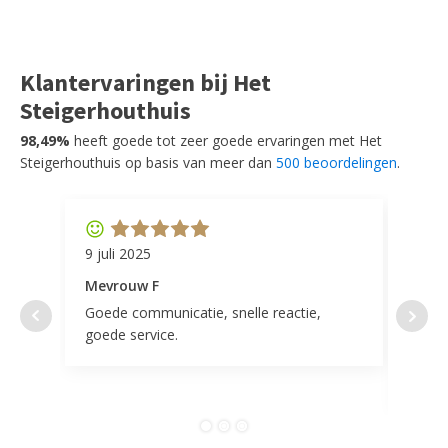
Klantervaringen bij Het
Steigerhouthuis
98,49%
heeft goede tot zeer goede ervaringen met Het
Steigerhouthuis op basis van meer dan
500 beoordelingen
.
9 juli 2025
11 ap
Mevrouw F
Mevr
Goede communicatie, snelle reactie,
Super
goede service.
door 
tevr
comp