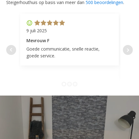
Steigerhouthuis op basis van meer dan
500 beoordelingen
.
9 juli 2025
11 ap
Mevrouw F
Mevr
Goede communicatie, snelle reactie,
Super
goede service.
door 
tevr
comp