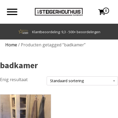
0
tbeoordeling: 9,3 - 500+ beoordelingen
Home
/ Producten getagged “badkamer”
badkamer
Enig resultaat
Dit
product
heeft
meerdere