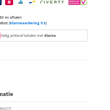
 BE en afhalen
iteit (
Klantwaardering 9.3
)
Veilig achteraf betalen met
Klarna
matie
 WHITE