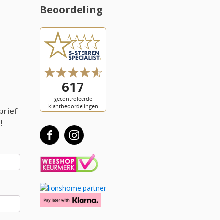
Beoordeling
l
brief
!