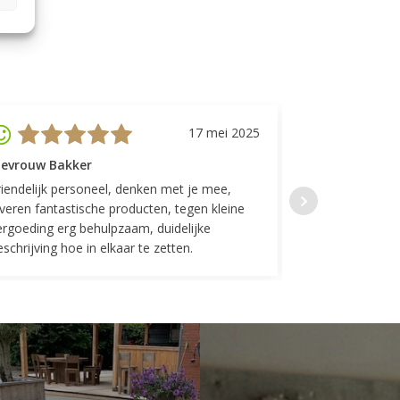
17 mei 2025
evrouw Bakker
Mevrouw GP
riendelijk personeel, denken met je mee,
Top geregeld! K
everen fantastische producten, tegen kleine
indelingen die w
ergoeding erg behulpzaam, duidelijke
Fijne communicat
schrijving hoe in elkaar te zetten.