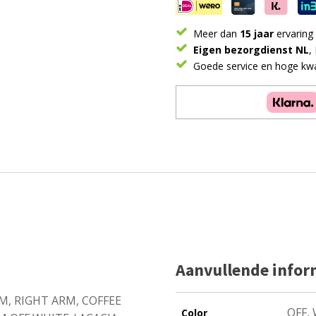
SET
3PCS
(
Meer dan
15 jaar
ervaring
LEFT
Eigen bezorgdienst NL
,
ARM
Goede service en hoge kwal
RIGHT
ARM
COFFEE
TABLE
98X60)
-
BRAIDED
OUTDOOR
FLAT
30MM
OFF
WHITE
aantal
Aanvullende infor
M, RIGHT ARM, COFFEE
OFF,
Color