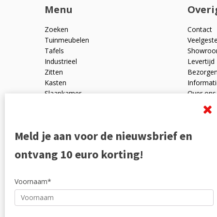
Menu
Overi
Zoeken
Contact
Tuinmeubelen
Veelgest
Tafels
Showro
Industrieel
Levertijd
Zitten
Bezorge
Kasten
Informati
Slaapkamer
Over ons
Mangohout
Algemen
Woonaccessoires
Ruilen en
Zakelijk
Privacyve
Meld je aan voor de nieuwsbrief en
Outlet
Reviewpo
Offerte
Klachten
ontvang 10 euro korting!
Partners
Voornaam*