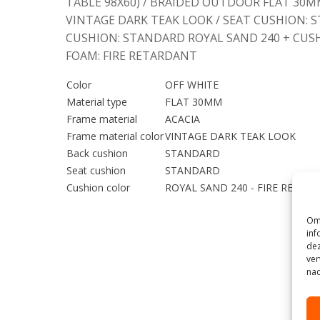
TABLE 98X60) / BRAIDED OUTDOOR FLAT 30MM
VINTAGE DARK TEAK LOOK / SEAT CUSHION: 
CUSHION: STANDARD ROYAL SAND 240 + CUSH
FOAM: FIRE RETARDANT
Color
OFF WHITE
Material type
FLAT 30MM
Frame material
ACACIA
Frame material color
VINTAGE DARK TEAK LOOK
Back cushion
STANDARD
Seat cushion
STANDARD
Cushion color
ROYAL SAND 240 - FIRE RETAR
Om 
inf
dez
ver
nad