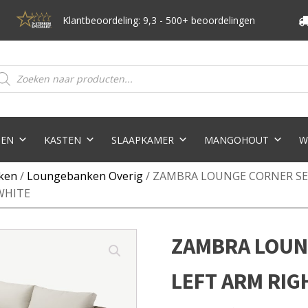
Klantbeoordeling: 9,3 - 500+ beoordelingen
oducten
eken
TEN
KASTEN
SLAAPKAMER
MANGOHOUT
W
ken
/
Loungebanken Overig
/ ZAMBRA LOUNGE CORNER SET
WHITE
ZAMBRA LOUNG
LEFT ARM RIG