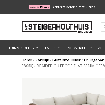
Achteraf betalen met Klarna
Pr
zo
TUINMEUBELEN
TAFELS
INDUSTRIEEL
ZIT
Home
/
Zakelijk
/
Buitenmeubilair
/
Loungeban
98X60) - BRAIDED OUTDOOR FLAT 30MM OFF 