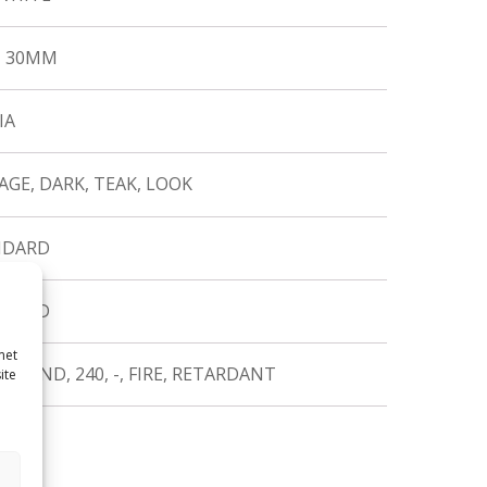
, 30MM
IA
AGE, DARK, TEAK, LOOK
NDARD
NDARD
met
, SAND, 240, -, FIRE, RETARDANT
ite