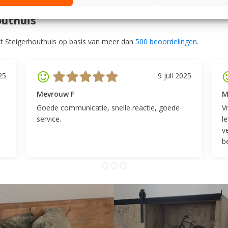
outhuis
t Steigerhouthuis op basis van meer dan
500 beoordelingen
.
25
9 juli 2025
Mevrouw F
M
Goede communicatie, snelle reactie, goede
V
service.
l
v
be