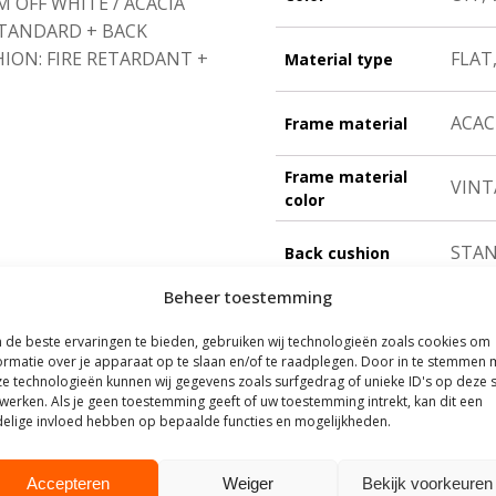
 OFF WHITE / ACACIA
STANDARD + BACK
ION: FIRE RETARDANT +
FLAT
Material type
ACAC
Frame material
Frame material
VINT
color
STA
Back cushion
DANT
Beheer toestemming
STA
Seat cushion
de beste ervaringen te bieden, gebruiken wij technologieën zoals cookies om
ormatie over je apparaat op te slaan en/of te raadplegen. Door in te stemmen 
ROYAL
Cushion color
e technologieën kunnen wij gegevens zoals surfgedrag of unieke ID's op deze s
werken. Als je geen toestemming geeft of uw toestemming intrekt, kan dit een
elige invloed hebben op bepaalde functies en mogelijkheden.
Accepteren
Weiger
Bekijk voorkeuren