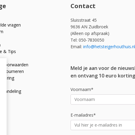
ge
Contact
Sluisstraat 45
elde vragen
9636 AN Zuidbroek
om
(Alleen op afspraak)
Tel: 050-7830050
n
Email:
info@hetsteigerhouthuis.n
e & Tips
e voorwaarden
Meld je aan voor de nieuws
 retourneren
en ontvang 10 euro korting
rklaring
licy
Voornaam*
afhandeling
E-mailadres*