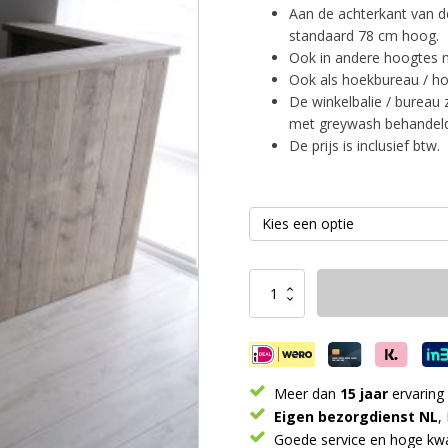
Aan de achterkant van de
standaard 78 cm hoog.
Ook in andere hoogtes m
Ook als hoekbureau / ho
De winkelbalie / bureau 
met greywash behandeld.
De prijs is inclusief btw.
Winkelbalie
Bureau
aantal
Meer dan
15 jaar
ervaring
Eigen bezorgdienst NL
,
Goede service en hoge kwal