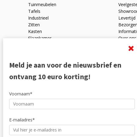
Tuinmeubelen
Veelgest
Tafels
Showro
Industrieel
Levertijd
Zitten
Bezorge
Kasten
Informati
Slaapkamer
Over ons
Mangohout
Algemen
Woonaccessoires
Ruilen en
Zakelijk
Privacyve
Meld je aan voor de nieuwsbrief en
Outlet
Reviewpo
Offerte
Klachten
ontvang 10 euro korting!
Partners
Voornaam*
E-mailadres*