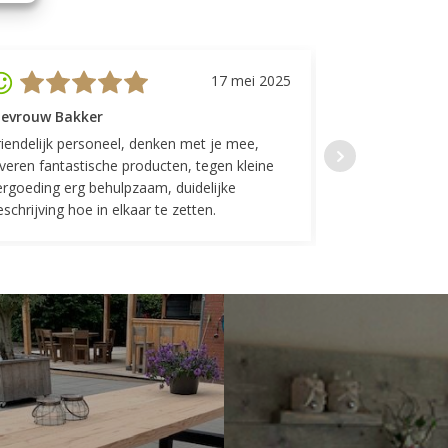
17 mei 2025
evrouw Bakker
Mevrouw GP
riendelijk personeel, denken met je mee,
Top geregeld! K
everen fantastische producten, tegen kleine
indelingen die w
ergoeding erg behulpzaam, duidelijke
Fijne communicat
schrijving hoe in elkaar te zetten.