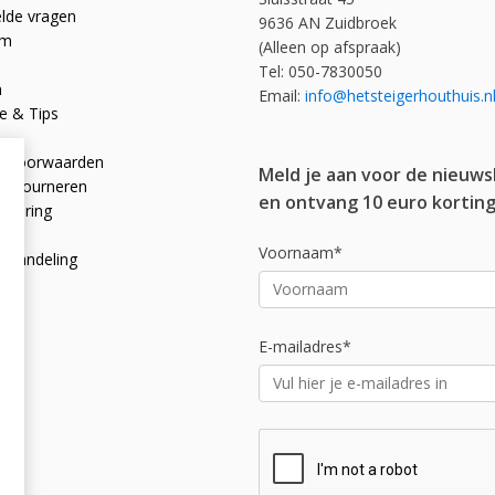
elde vragen
9636 AN Zuidbroek
om
(Alleen op afspraak)
Tel: 050-7830050
n
Email:
info@hetsteigerhouthuis.n
e & Tips
e voorwaarden
Meld je aan voor de nieuws
 retourneren
en ontvang 10 euro korting
rklaring
licy
Voornaam*
afhandeling
E-mailadres*