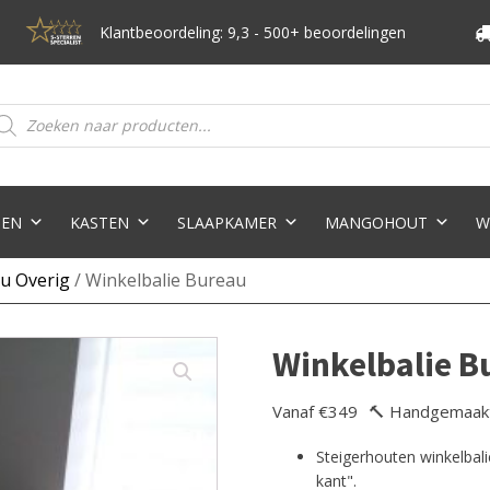
Klantbeoordeling: 9,3 - 500+ beoordelingen
oducten
eken
TEN
KASTEN
SLAAPKAMER
MANGOHOUT
W
u Overig
/ Winkelbalie Bureau
Winkelbalie B
Vanaf €349
🔨 Handgemaak
Steigerhouten winkelbal
kant".