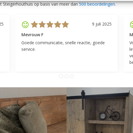
t Steigerhouthuis op basis van meer dan
500 beoordelingen
.
25
9 juli 2025
Mevrouw F
M
Goede communicatie, snelle reactie, goede
V
service.
l
v
be