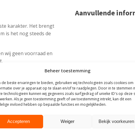
Aanvullende infor
ste karakter. Het brengt
m is het nog steeds de
n wij geen voorraad en
t.
Beheer toestemming
mpleet gemonteerd
ur of tuinopening past?
de beste ervaringen te bieden, gebruiken wij technologieën zoals cookies om
nteerd afleveren.
ormatie over je apparaat op te slaan en/of te raadplegen. Door in te stemmen 
e technologieën kunnen wij gegevens zoals surfgedrag of unieke ID's op deze s
werken. Als je geen toestemming geeft of uw toestemming intrekt, kan dit een
elige invloed hebben op bepaalde functies en mogelijkheden.
Accepteren
Weiger
Bekijk voorkeuren
outhuis