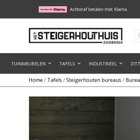
Achteraf betalen met Klarna
Pr
zo
TUINMEUBELEN
TAFELS
INDUSTRIEEL
ZIT
Home
/
Tafels
/
Steigerhouten bureaus
/
Burea