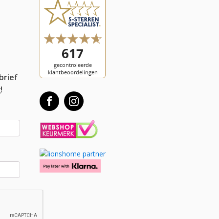
l
brief
!