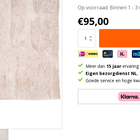
Op voorraad: Binnen 1 - 3
€
95,00
Wasbaar
Vloerkleed
Bibi
-
Beige
140
Meer dan
15 jaar
ervaring
x
Eigen bezorgdienst NL
,
200
Goede service en hoge kwal
cm
aantal