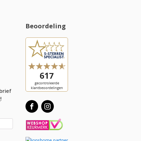
Beoordeling
l
brief
!