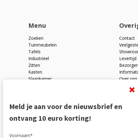
Menu
Overi
Zoeken
Contact
Tuinmeubelen
Veelgest
Tafels
Showro
Industrieel
Levertijd
Zitten
Bezorge
Kasten
Informati
Slaapkamer
Over ons
Mangohout
Algemen
Woonaccessoires
Ruilen en
Zakelijk
Privacyve
Meld je aan voor de nieuwsbrief en
Outlet
Reviewpo
Offerte
Klachten
ontvang 10 euro korting!
Partners
Voornaam*