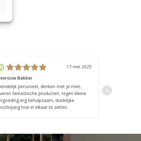
17 mei 2025
evrouw Bakker
Mevrouw GP
riendelijk personeel, denken met je mee,
Top geregeld! K
everen fantastische producten, tegen kleine
indelingen die w
ergoeding erg behulpzaam, duidelijke
Fijne communicat
schrijving hoe in elkaar te zetten.