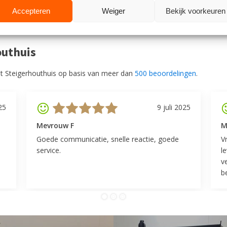
Accepteren
Weiger
Bekijk voorkeuren
outhuis
t Steigerhouthuis op basis van meer dan
500 beoordelingen
.
25
9 juli 2025
Mevrouw F
M
Goede communicatie, snelle reactie, goede
V
service.
l
v
be