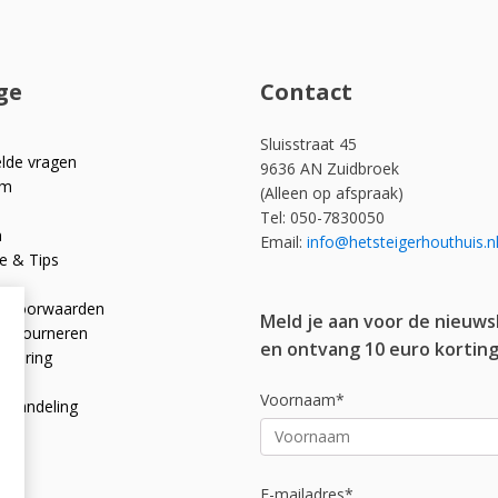
ge
Contact
Sluisstraat 45
elde vragen
9636 AN Zuidbroek
om
(Alleen op afspraak)
Tel: 050-7830050
n
Email:
info@hetsteigerhouthuis.n
e & Tips
e voorwaarden
Meld je aan voor de nieuws
 retourneren
en ontvang 10 euro korting
rklaring
licy
Voornaam*
afhandeling
E-mailadres*