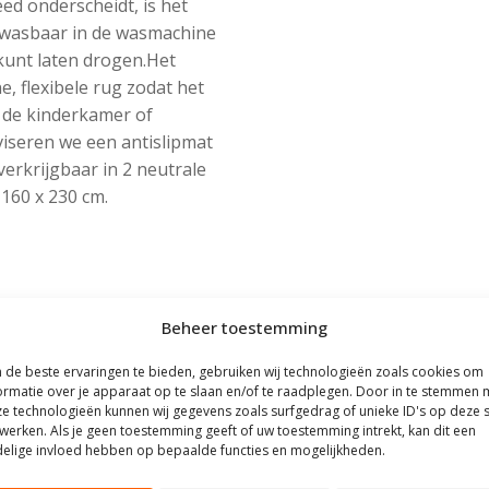
eed onderscheidt, is het
s wasbaar in de wasmachine
kunt laten drogen.Het
, flexibele rug zodat het
r de kinderkamer of
iseren we een antislipmat
 verkrijgbaar in 2 neutrale
160 x 230 cm.
Beheer toestemming
de beste ervaringen te bieden, gebruiken wij technologieën zoals cookies om
ormatie over je apparaat op te slaan en/of te raadplegen. Door in te stemmen 
e technologieën kunnen wij gegevens zoals surfgedrag of unieke ID's op deze s
werken. Als je geen toestemming geeft of uw toestemming intrekt, kan dit een
elige invloed hebben op bepaalde functies en mogelijkheden.