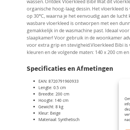
wassen. Ontdek Vloerkleed Bibi! Wat dit vloerkl
organische hoog-laag dessin. Het vloerkleed i
op 30°C, waarna je het eenvoudig aan de lucht 
wasbare vloerkleed is ontworpen met een dunne
gemakkelijk in de wasmachine past. Ideaal voo
slaapkamer! Voor gebruik in de woonkamer adv
voor extra grip en stevigheid.Vloerkleed Bibi is
kleuren en de volgende maten: 140 x 200 cm en 
Specificaties en Afmetingen
EAN: 8720791960933
Lengte: 0.5 cm
Breedte: 200 cm
Om 
Hoogte: 140 cm
inf
Gewicht: 8 kg
dez
Kleur: Beige
ver
Materiaal: Synthetisch
nad