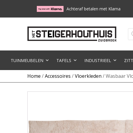
Achteraf betalen met Klarna
Pr
zo
TUINMEUBELEN
TAFELS
INDUSTRIEEL
ZIT
Home
/
Accessoires
/
Vloerkleden
/ Wasbaar Vlo