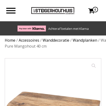
0
Eigen bezorgdienst in NL en BE. Afhalen ook mogelijk.
Home
/
Accessoires
/
Wanddecoratie
/
Wandplanken
/ Wa
Pure Mangohout 40 cm