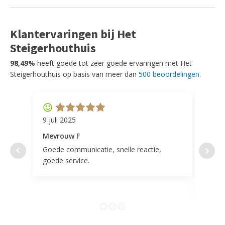
Klantervaringen bij Het
Steigerhouthuis
98,49%
heeft goede tot zeer goede ervaringen met Het
Steigerhouthuis op basis van meer dan
500 beoordelingen
.
9 juli 2025
11 ap
Mevrouw F
Mevr
Goede communicatie, snelle reactie,
Super
goede service.
door 
tevr
comp