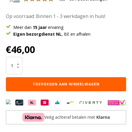
Op voorraad: Binnen 1 - 3 werkdagen in huis!
Meer dan
15 jaar
ervaring
Eigen bezorgdienst NL
, BE en afhalen
€
46,00
Wandplank
Pure
Mangohout
40
TOEVOEGEN AAN WINKELWAGEN
cm
aantal
Veilig achteraf betalen met
Klarna