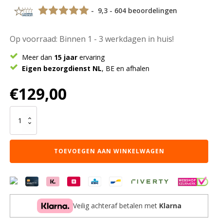
- 9,3 - 604 beoordelingen
Op voorraad: Binnen 1 - 3 werkdagen in huis!
Meer dan
15 jaar
ervaring
Eigen bezorgdienst NL
, BE en afhalen
€
129,00
Wanddecoratie
Dana
-
Wool
TOEVOEGEN AAN WINKELWAGEN
Hanging
70
x
100
cm
aantal
Veilig achteraf betalen met
Klarna