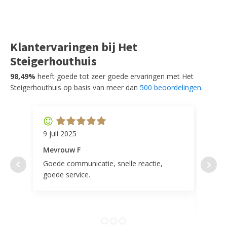
Klantervaringen bij Het
Steigerhouthuis
98,49%
heeft goede tot zeer goede ervaringen met Het
Steigerhouthuis op basis van meer dan
500 beoordelingen
.
9 juli 2025
11 ap
Mevrouw F
Mevr
Goede communicatie, snelle reactie,
Super
goede service.
door 
tevr
comp