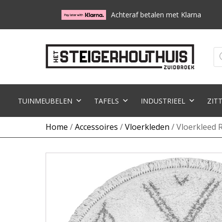
Achteraf betalen met Klarna
Pr
zo
TUINMEUBELEN
TAFELS
INDUSTRIEEL
ZIT
Home
/
Accessoires
/
Vloerkleden
/ Vloerkleed