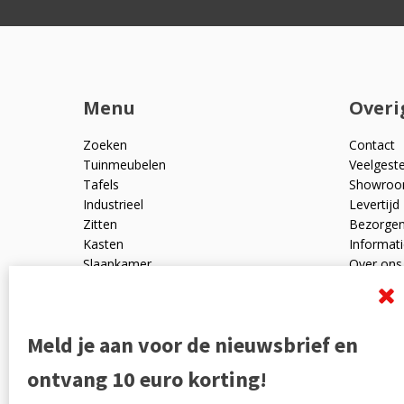
Menu
Overi
Zoeken
Contact
Tuinmeubelen
Veelgest
Tafels
Showro
Industrieel
Levertijd
Zitten
Bezorge
Kasten
Informati
Slaapkamer
Over ons
Mangohout
Algemen
Woonaccessoires
Ruilen en
Zakelijk
Privacyve
Meld je aan voor de nieuwsbrief en
Outlet
Reviewpo
Offerte
Klachten
ontvang 10 euro korting!
Partners