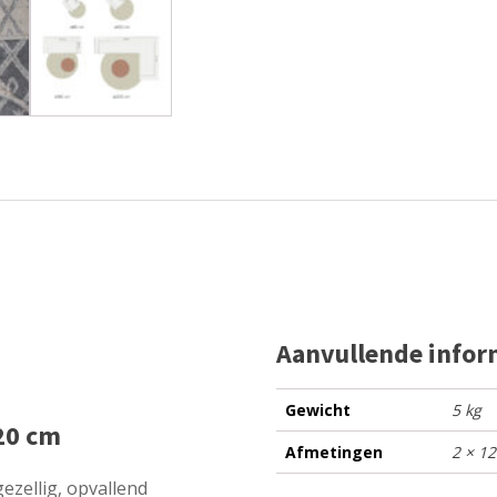
Aanvullende infor
Gewicht
5 kg
20 cm
Afmetingen
2 × 1
ezellig, opvallend