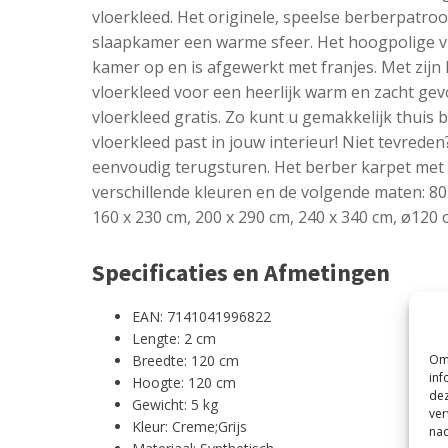
vloerkleed. Het originele, speelse berberpatro
slaapkamer een warme sfeer. Het hoogpolige vlo
kamer op en is afgewerkt met franjes. Met zijn
vloerkleed voor een heerlijk warm en zacht gevo
vloerkleed gratis. Zo kunt u gemakkelijk thuis 
vloerkleed past in jouw interieur! Niet tevreden
eenvoudig terugsturen. Het berber karpet met f
verschillende kleuren en de volgende maten: 80 
160 x 230 cm, 200 x 290 cm, 240 x 340 cm, ø120
Specificaties en Afmetingen
EAN: 7141041996822
Lengte: 2 cm
Om 
Breedte: 120 cm
inf
Hoogte: 120 cm
dez
Gewicht: 5 kg
ver
Kleur: Creme;Grijs
nad