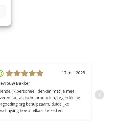
17 mei 2025
evrouw Bakker
Mevrouw GP
riendelijk personeel, denken met je mee,
Top geregeld! K
everen fantastische producten, tegen kleine
indelingen die w
ergoeding erg behulpzaam, duidelijke
Fijne communicat
schrijving hoe in elkaar te zetten.