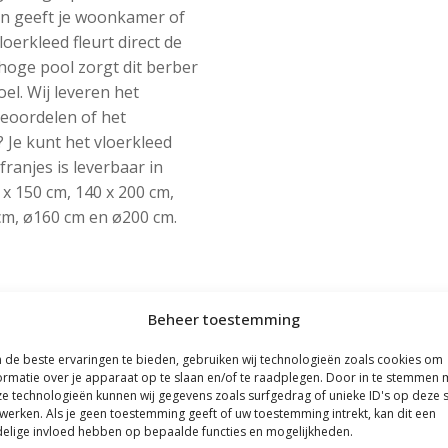
on geeft je woonkamer of
erkleed fleurt direct de
 hoge pool zorgt dit berber
el. Wij leveren het
beoordelen of het
? Je kunt het vloerkleed
ranjes is leverbaar in
x 150 cm, 140 x 200 cm,
 cm, ø160 cm en ø200 cm.
Beheer toestemming
de beste ervaringen te bieden, gebruiken wij technologieën zoals cookies om
ormatie over je apparaat op te slaan en/of te raadplegen. Door in te stemmen 
e technologieën kunnen wij gegevens zoals surfgedrag of unieke ID's op deze s
werken. Als je geen toestemming geeft of uw toestemming intrekt, kan dit een
elige invloed hebben op bepaalde functies en mogelijkheden.