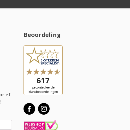
Beoordeling
l
brief
!