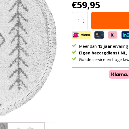
€
59,95
Vloerkleed
Rabat
Cream
Rond
ø120
cm
Meer dan
15 jaar
ervaring
aantal
Eigen bezorgdienst NL
,
Goede service en hoge kwal