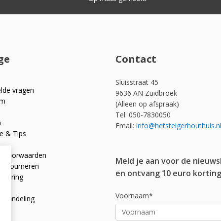
ge
Contact
Sluisstraat 45
elde vragen
9636 AN Zuidbroek
om
(Alleen op afspraak)
Tel: 050-7830050
n
Email:
info@hetsteigerhouthuis.n
e & Tips
e voorwaarden
Meld je aan voor de nieuws
 retourneren
en ontvang 10 euro korting
rklaring
licy
Voornaam*
afhandeling