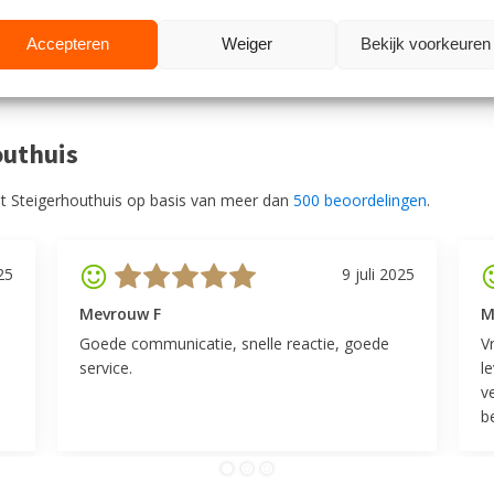
Accepteren
Weiger
Bekijk voorkeuren
outhuis
t Steigerhouthuis op basis van meer dan
500 beoordelingen
.
25
9 juli 2025
Mevrouw F
M
Goede communicatie, snelle reactie, goede
V
service.
l
v
be