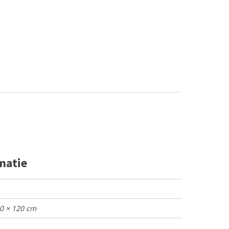
matie
20 × 120 cm