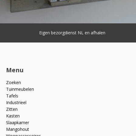
Eigen bezorgdienst NL en afhalen
Menu
Zoeken
Tuinmeubelen
Tafels
Industrieel
Zitten
Kasten
Slaapkamer
Mangohout
Woonaccessoires