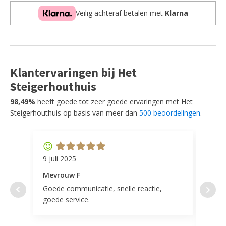
cm
Veilig achteraf betalen met
Klarna
aantal
Klantervaringen bij Het
Steigerhouthuis
98,49%
heeft goede tot zeer goede ervaringen met Het
Steigerhouthuis op basis van meer dan
500 beoordelingen
.
9 juli 2025
11 ap
Mevrouw F
Mevr
Goede communicatie, snelle reactie,
Super
goede service.
door 
tevr
comp