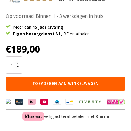
Op voorraad: Binnen 1 - 3 werkdagen in huis!
Meer dan
15 jaar
ervaring
Eigen bezorgdienst NL
, BE en afhalen
€
189,00
Vloerkleed
Morbido
Beige
2212
TOEVOEGEN AAN WINKELWAGEN
-
Rond
ø160
cm
aantal
Veilig achteraf betalen met
Klarna