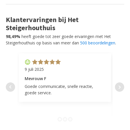
Klantervaringen bij Het
Steigerhouthuis
98,49%
heeft goede tot zeer goede ervaringen met Het
Steigerhouthuis op basis van meer dan
500 beoordelingen
.
9 juli 2025
11 ap
Mevrouw F
Mevr
Goede communicatie, snelle reactie,
Super
goede service.
door 
tevr
comp