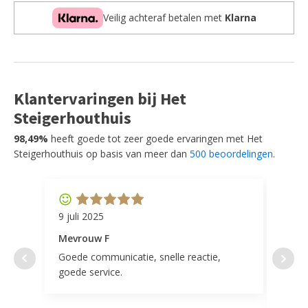
cm
Veilig achteraf betalen met
Klarna
aantal
Klantervaringen bij Het
Steigerhouthuis
98,49%
heeft goede tot zeer goede ervaringen met Het
Steigerhouthuis op basis van meer dan
500 beoordelingen
.
9 juli 2025
11 ap
Mevrouw F
Mevr
Goede communicatie, snelle reactie,
Super
goede service.
door 
tevr
comp