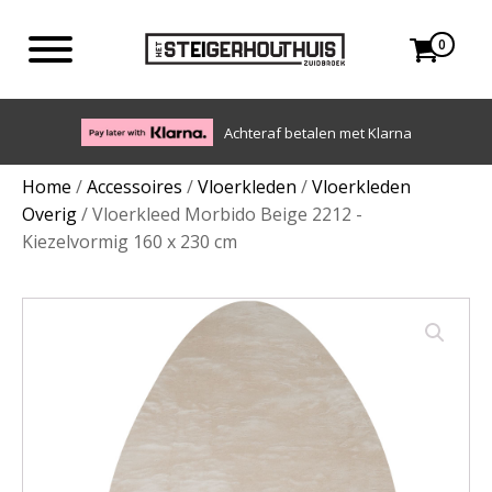
0
Eigen bezorgdienst in NL en BE. Afhalen ook mogelijk.
Home
/
Accessoires
/
Vloerkleden
/
Vloerkleden
Overig
/ Vloerkleed Morbido Beige 2212 -
Kiezelvormig 160 x 230 cm