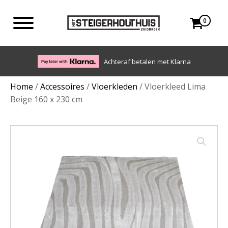
0
Eigen bezorgdienst in NL en BE. Afhalen ook mogelijk.
Home
/
Accessoires
/
Vloerkleden
/ Vloerkleed Lima
Beige 160 x 230 cm