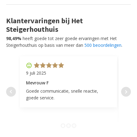
Klantervaringen bij Het
Steigerhouthuis
98,49%
heeft goede tot zeer goede ervaringen met Het
Steigerhouthuis op basis van meer dan
500 beoordelingen
.
9 juli 2025
11 ap
Mevrouw F
Mevr
Goede communicatie, snelle reactie,
Super
goede service.
door 
tevr
comp