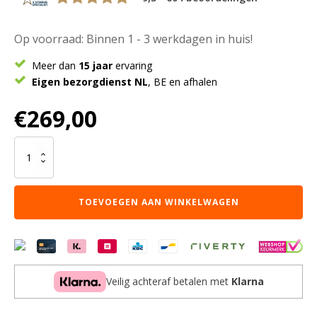
Op voorraad: Binnen 1 - 3 werkdagen in huis!
Meer dan
15 jaar
ervaring
Eigen bezorgdienst NL
, BE en afhalen
€
269,00
Vloerkleed
Lima
Beige
160
TOEVOEGEN AAN WINKELWAGEN
x
230
cm
aantal
Veilig achteraf betalen met
Klarna