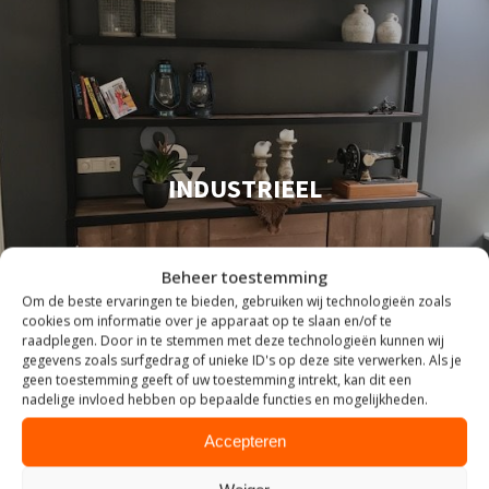
INDUSTRIEEL
Beheer toestemming
Om de beste ervaringen te bieden, gebruiken wij technologieën zoals
cookies om informatie over je apparaat op te slaan en/of te
raadplegen. Door in te stemmen met deze technologieën kunnen wij
gegevens zoals surfgedrag of unieke ID's op deze site verwerken. Als je
geen toestemming geeft of uw toestemming intrekt, kan dit een
nadelige invloed hebben op bepaalde functies en mogelijkheden.
Accepteren