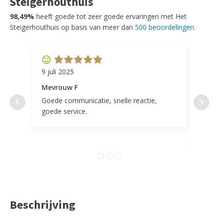
Steigerhouthuis
98,49%
heeft goede tot zeer goede ervaringen met Het
Steigerhouthuis op basis van meer dan
500 beoordelingen
.
9 juli 2025
11 ap
Mevrouw F
Mevr
Goede communicatie, snelle reactie,
Super
goede service.
door 
tevr
comp
Beschrijving