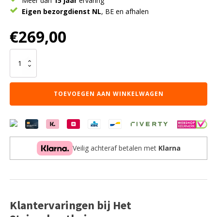
Meer dan
15 jaar
ervaring
Eigen bezorgdienst NL
, BE en afhalen
€
269,00
Vloerkleed
Laria
Brown
5
TOEVOEGEN AAN WINKELWAGEN
-
Ovaal
200
x
290
cm
Veilig achteraf betalen met
Klarna
aantal
Klantervaringen bij Het