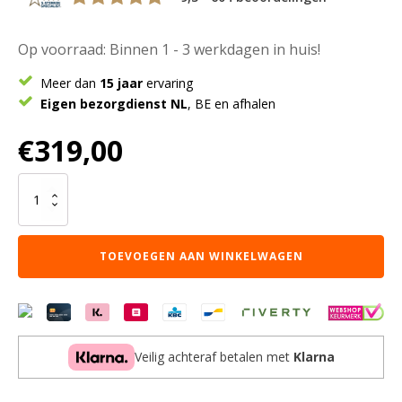
Op voorraad: Binnen 1 - 3 werkdagen in huis!
Meer dan
15 jaar
ervaring
Eigen bezorgdienst NL
, BE en afhalen
€
319,00
Vloerkleed
Homeland
Blue
200
TOEVOEGEN AAN WINKELWAGEN
x
280
cm
aantal
Veilig achteraf betalen met
Klarna