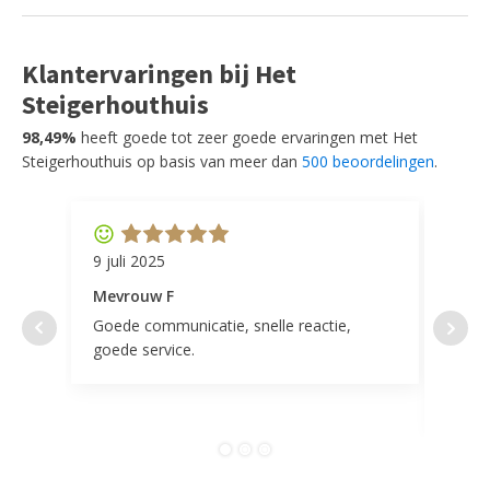
Klantervaringen bij Het
Steigerhouthuis
98,49%
heeft goede tot zeer goede ervaringen met Het
Steigerhouthuis op basis van meer dan
500 beoordelingen
.
9 juli 2025
11 ap
Mevrouw F
Mevr
Goede communicatie, snelle reactie,
Super
goede service.
door 
tevr
comp