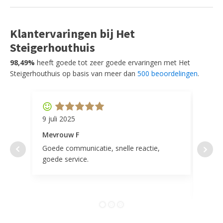
Klantervaringen bij Het
Steigerhouthuis
98,49%
heeft goede tot zeer goede ervaringen met Het
Steigerhouthuis op basis van meer dan
500 beoordelingen
.
9 juli 2025
11 ap
Mevrouw F
Mevr
Goede communicatie, snelle reactie,
Super
goede service.
door 
tevr
comp