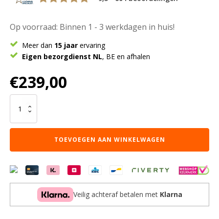
Op voorraad: Binnen 1 - 3 werkdagen in huis!
Meer dan
15 jaar
ervaring
Eigen bezorgdienst NL
, BE en afhalen
€
239,00
Vloerkleed
Eli
Beige
-
TOEVOEGEN AAN WINKELWAGEN
Ovaal
160
x
230
cm
aantal
Veilig achteraf betalen met
Klarna