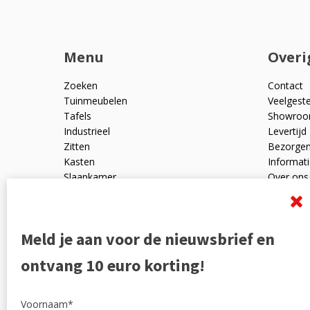
Menu
Overi
Zoeken
Contact
Tuinmeubelen
Veelgest
Tafels
Showro
Industrieel
Levertijd
Zitten
Bezorge
Kasten
Informati
Slaapkamer
Over ons
Mangohout
Algemen
Woonaccessoires
Ruilen en
Zakelijk
Privacyve
Meld je aan voor de nieuwsbrief en
Outlet
Reviewpo
Offerte
Klachten
ontvang 10 euro korting!
Partners
Voornaam*