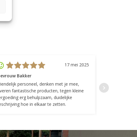
17 mei 2025
evrouw Bakker
Mevrouw GP
riendelijk personeel, denken met je mee,
Top geregeld! K
everen fantastische producten, tegen kleine
indelingen die w
ergoeding erg behulpzaam, duidelijke
Fijne communicat
schrijving hoe in elkaar te zetten.