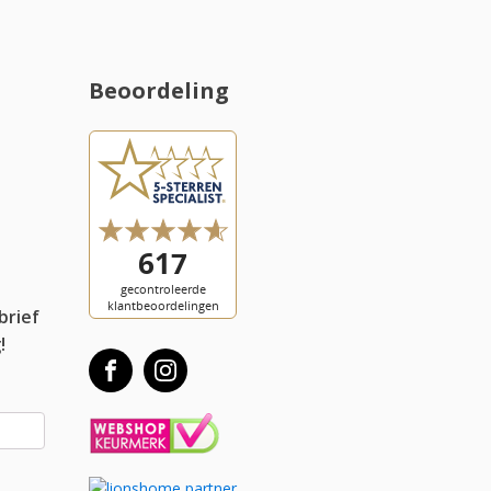
Beoordeling
l
brief
!