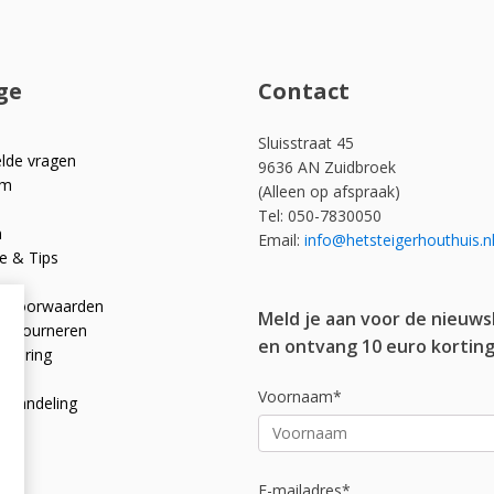
ge
Contact
Sluisstraat 45
elde vragen
9636 AN Zuidbroek
om
(Alleen op afspraak)
Tel: 050-7830050
n
Email:
info@hetsteigerhouthuis.n
e & Tips
e voorwaarden
Meld je aan voor de nieuws
 retourneren
en ontvang 10 euro korting
rklaring
licy
Voornaam*
afhandeling
E-mailadres*