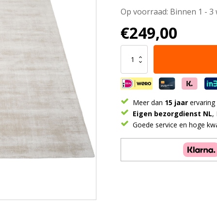
Op voorraad: Binnen 1 - 3
€
249,00
Vloerkleed
Cos
-
Viscose
Beige
160
Meer dan
15 jaar
ervaring
x
Eigen bezorgdienst NL
,
230
Goede service en hoge kwal
cm
aantal