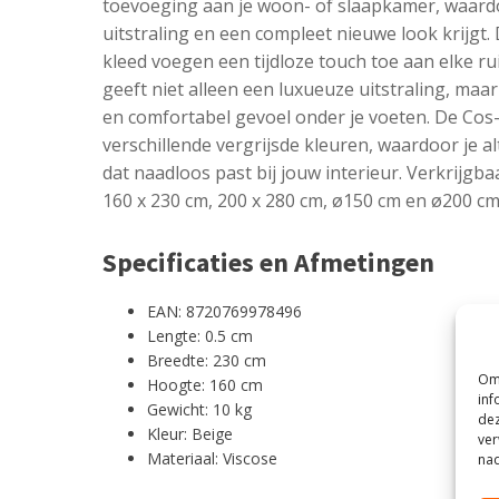
toevoeging aan je woon- of slaapkamer, waardo
uitstraling en een compleet nieuwe look krijgt.
kleed voegen een tijdloze touch toe aan elke ru
geeft niet alleen een luxueuze uitstraling, maa
en comfortabel gevoel onder je voeten. De Cos-c
verschillende vergrijsde kleuren, waardoor je al
dat naadloos past bij jouw interieur. Verkrijgb
160 x 230 cm, 200 x 280 cm, ø150 cm en ø200 cm
Specificaties en Afmetingen
EAN: 8720769978496
Lengte: 0.5 cm
Breedte: 230 cm
Om 
Hoogte: 160 cm
inf
Gewicht: 10 kg
dez
Kleur: Beige
ver
Materiaal: Viscose
nad