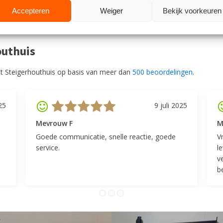
Accepteren
Weiger
Bekijk voorkeuren
outhuis
t Steigerhouthuis op basis van meer dan
500 beoordelingen
.
25
9 juli 2025
Mevrouw F
M
Goede communicatie, snelle reactie, goede
V
service.
l
v
be