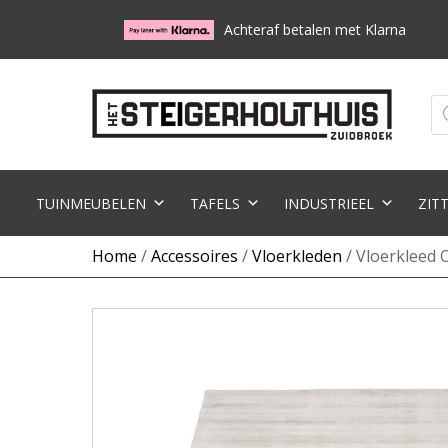
Achteraf betalen met Klarna
Pr
zo
TUINMEUBELEN
TAFELS
INDUSTRIEEL
ZIT
Home
/
Accessoires
/
Vloerkleden
/ Vloerkleed 