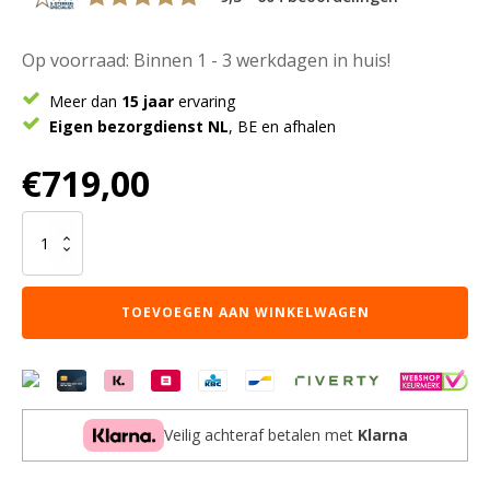
Op voorraad: Binnen 1 - 3 werkdagen in huis!
Meer dan
15 jaar
ervaring
Eigen bezorgdienst NL
, BE en afhalen
€
719,00
Vloerkleed
Berbero
Pelosa
Creme
TOEVOEGEN AAN WINKELWAGEN
815
-
200
x
240
cm
Veilig achteraf betalen met
Klarna
aantal