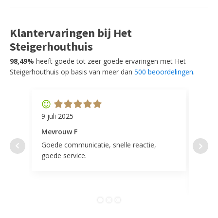
Klantervaringen bij Het
Steigerhouthuis
98,49%
heeft goede tot zeer goede ervaringen met Het
Steigerhouthuis op basis van meer dan
500 beoordelingen
.
9 juli 2025
11 ap
Mevrouw F
Mevr
Goede communicatie, snelle reactie,
Super
goede service.
door 
tevr
comp