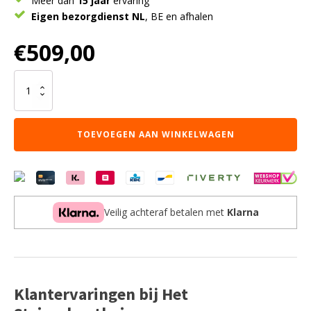
Meer dan
15 jaar
ervaring
Eigen bezorgdienst NL
, BE en afhalen
€
509,00
Vloerkleed
Adige
Beige
-
TOEVOEGEN AAN WINKELWAGEN
160
x
230
cm
aantal
Veilig achteraf betalen met
Klarna
Klantervaringen bij Het