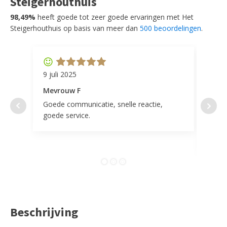
Steigerhouthuis
98,49%
heeft goede tot zeer goede ervaringen met Het
Steigerhouthuis op basis van meer dan
500 beoordelingen
.
9 juli 2025
11 ap
Mevrouw F
Mevr
Goede communicatie, snelle reactie,
Super
goede service.
door 
tevr
comp
Beschrijving