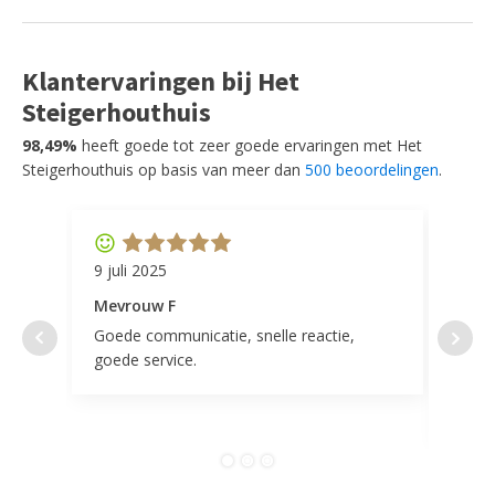
Klantervaringen bij Het
Steigerhouthuis
98,49%
heeft goede tot zeer goede ervaringen met Het
Steigerhouthuis op basis van meer dan
500 beoordelingen
.
9 juli 2025
11 ap
Mevrouw F
Mevr
Goede communicatie, snelle reactie,
Super
goede service.
door 
tevr
comp