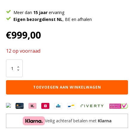
Meer dan
15 jaar
ervaring
Eigen bezorgdienst NL
, BE en afhalen
€
999,00
12 op voorraad
Vakkenkast
Madison
|
90
TOEVOEGEN AAN WINKELWAGEN
cm
aantal
Veilig achteraf betalen met
Klarna