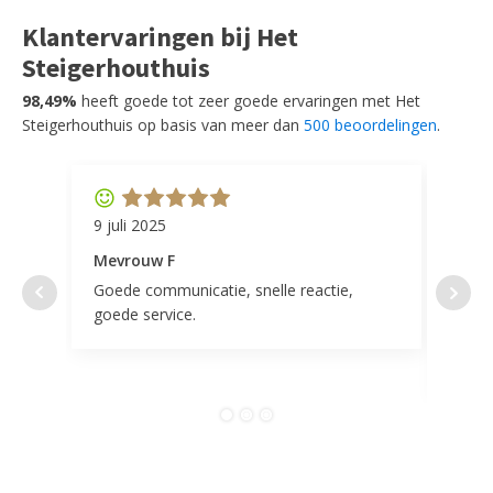
Klantervaringen bij Het
Steigerhouthuis
98,49%
heeft goede tot zeer goede ervaringen met Het
Steigerhouthuis op basis van meer dan
500 beoordelingen
.
9 juli 2025
11 ap
Mevrouw F
Mevr
Goede communicatie, snelle reactie,
Super
goede service.
door 
tevr
comp