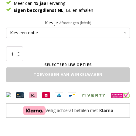
Meer dan
15 jaar
ervaring
Eigen bezorgdienst NL
, BE en afhalen
Kies je
Afmetingen (lxbxh)
TV
Meubel
Industrieel
Cloudy
TOEVOEGEN AAN WINKELWAGEN
aantal
Veilig achteraf betalen met
Klarna