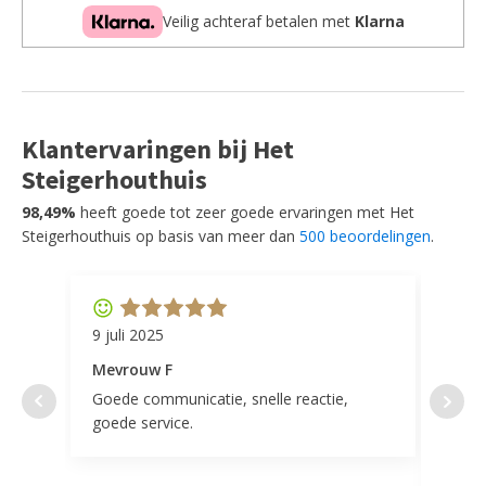
Veilig achteraf betalen met
Klarna
Klantervaringen bij Het
Steigerhouthuis
98,49%
heeft goede tot zeer goede ervaringen met Het
Steigerhouthuis op basis van meer dan
500 beoordelingen
.
9 juli 2025
11 ap
Mevrouw F
Mevr
Goede communicatie, snelle reactie,
Super
goede service.
door 
tevr
comp