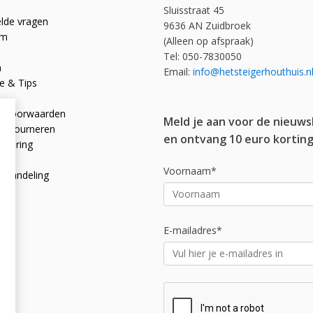
Sluisstraat 45
elde vragen
9636 AN Zuidbroek
om
(Alleen op afspraak)
Tel: 050-7830050
n
Email:
info@hetsteigerhouthuis.n
e & Tips
e voorwaarden
Meld je aan voor de nieuws
 retourneren
en ontvang 10 euro korting
rklaring
licy
Voornaam*
afhandeling
E-mailadres*