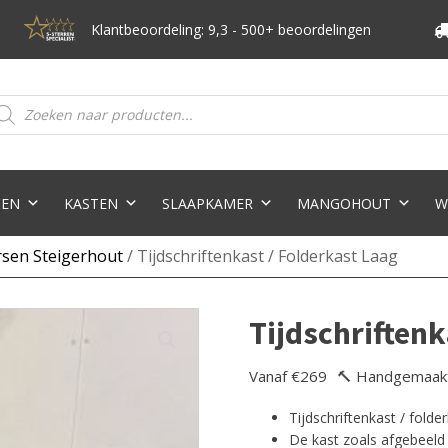
Klantbeoordeling: 9,3 - 500+ beoordelingen
oducten
eken
TEN
KASTEN
SLAAPKAMER
MANGOHOUT
W
rsen Steigerhout
/ Tijdschriftenkast / Folderkast Laag
Tijdschriftenk
Vanaf €269
🔨 Handgemaak
Tijdschriftenkast / fold
De kast zoals afgebeeld 