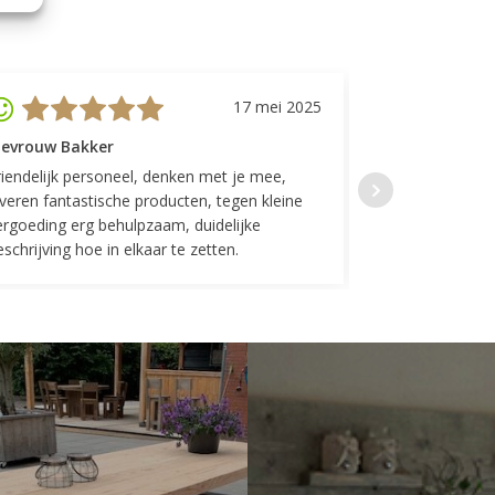
17 mei 2025
evrouw Bakker
Mevrouw GP
riendelijk personeel, denken met je mee,
Top geregeld! K
everen fantastische producten, tegen kleine
indelingen die w
ergoeding erg behulpzaam, duidelijke
Fijne communicat
schrijving hoe in elkaar te zetten.