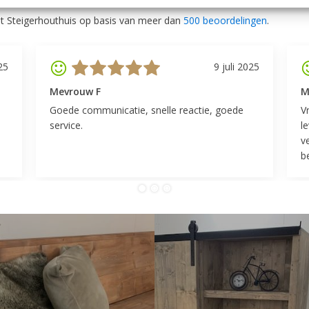
t Steigerhouthuis op basis van meer dan
500 beoordelingen
.
25
9 juli 2025
Mevrouw F
M
Goede communicatie, snelle reactie, goede
V
service.
l
v
be