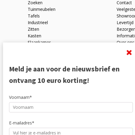
Zoeken
Contact
Tuinmeubelen
Veelgest
Tafels
Showro
Industrieel
Levertijd
Zitten
Bezorge
Kasten
Informati
Slaapkamer
Over ons
Mangohout
Algemen
Woonaccessoires
Ruilen en
Zakelijk
Privacyve
Meld je aan voor de nieuwsbrief en
Outlet
Reviewpo
Offerte
Klachten
ontvang 10 euro korting!
Partners
Voornaam*
E-mailadres*