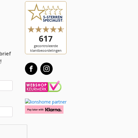
l
brief
!