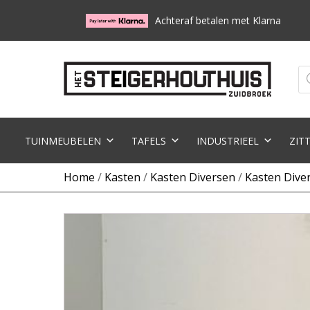
Achteraf betalen met Klarna
Pr
zo
TUINMEUBELEN
TAFELS
INDUSTRIEEL
ZIT
Home
/
Kasten
/
Kasten Diversen
/
Kasten Dive