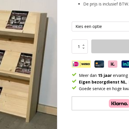
De prijs is inclusief BTW.
Tijdschriftenkast
/
Folderkast
Laag
aantal
Meer dan
15 jaar
ervaring
Eigen bezorgdienst NL
,
Goede service en hoge kwal