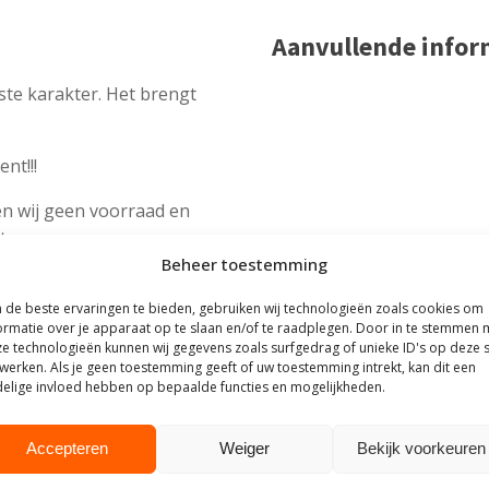
Aanvullende infor
ste karakter. Het brengt
nt!!!
n wij geen voorraad en
t.
Beheer toestemming
mpleet gemonteerd
ur of tuinopening past?
de beste ervaringen te bieden, gebruiken wij technologieën zoals cookies om
ormatie over je apparaat op te slaan en/of te raadplegen. Door in te stemmen 
nteerd afleveren.
e technologieën kunnen wij gegevens zoals surfgedrag of unieke ID's op deze s
werken. Als je geen toestemming geeft of uw toestemming intrekt, kan dit een
elige invloed hebben op bepaalde functies en mogelijkheden.
Accepteren
Weiger
Bekijk voorkeuren
outhuis