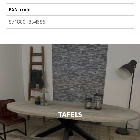
EAN-code
8718801854686
TAFELS