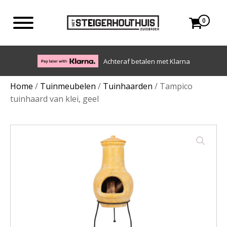
0
Eigen bezorgdienst in NL en BE. Afhalen ook mogelijk.
Home
/
Tuinmeubelen
/
Tuinhaarden
/ Tampico
tuinhaard van klei, geel