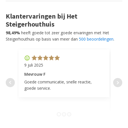
Klantervaringen bij Het
Steigerhouthuis
98,49%
heeft goede tot zeer goede ervaringen met Het
Steigerhouthuis op basis van meer dan
500 beoordelingen
.
9 juli 2025
11 ap
Mevrouw F
Mevr
Goede communicatie, snelle reactie,
Super
goede service.
door 
tevr
comp