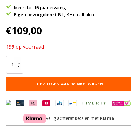
Meer dan
15 jaar
ervaring
Eigen bezorgdienst NL
, BE en afhalen
€
109,00
199 op voorraad
Tampico
tuinhaard
van
klei,
TOEVOEGEN AAN WINKELWAGEN
geel
aantal
Veilig achteraf betalen met
Klarna