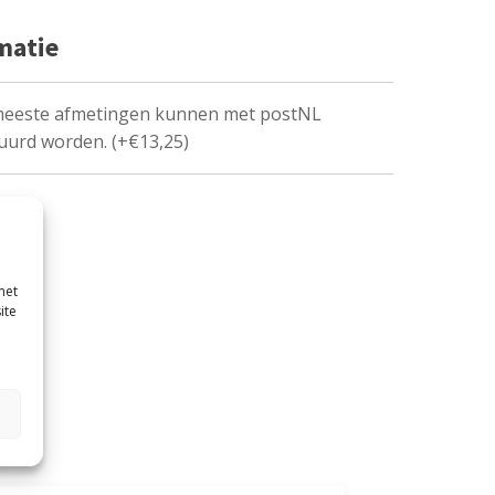
matie
meeste afmetingen kunnen met postNL
uurd worden. (+€13,25)
met
ite