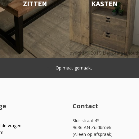
ZITTEN
KASTEN
Snelle levering
ge
Contact
Sluisstraat 45
elde vragen
9636 AN Zuidbroek
om
(Alleen op afspraak)