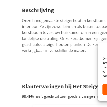
Beschrijving
Onze handgemaakte steigerhouten kerstbomen p
interieur. Ze zijn zowel binnen als buiten toep
kerstboom tovert uw huiskamer om in een gezel
landelijke uitstraling. Onze kerstbomen zijn g
geschaafde steigerhouten planken. De kerstbo
verkrijgbaar in verschillende maten.
Om 
inf
dez
ver
nad
Klantervaringen bij Het Steigerh
98,49%
heeft goede tot zeer goede ervaringen met He