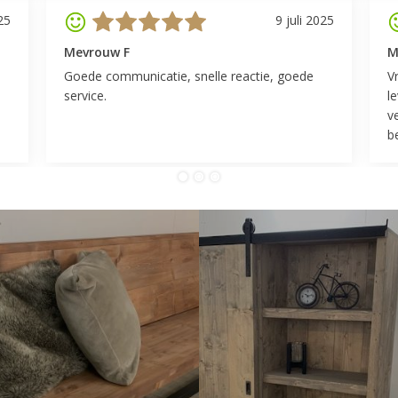
25
9 juli 2025
Mevrouw F
M
Goede communicatie, snelle reactie, goede
V
service.
l
v
be