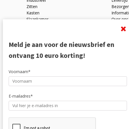
Industrieel
Levertijd
Zitten
Bezorge
Kasten
Informati
Slaapkamer
Over ons
Mangohout
Algemen
Woonaccessoires
Ruilen en
Zakelijk
Privacyve
Meld je aan voor de nieuwsbrief en
Outlet
Reviewpo
Offerte
Klachten
ontvang 10 euro korting!
Partners
Voornaam*
E-mailadres*