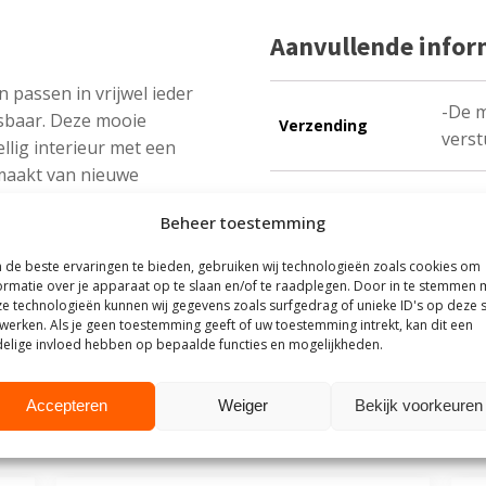
Aanvullende infor
assen in vrijwel ieder
-De 
asbaar. Deze mooie
Verzending
verst
lig interieur met een
emaakt van nieuwe
om van steigerhout is
Beheer toestemming
de beste ervaringen te bieden, gebruiken wij technologieën zoals cookies om
ormatie over je apparaat op te slaan en/of te raadplegen. Door in te stemmen 
e technologieën kunnen wij gegevens zoals surfgedrag of unieke ID's op deze s
werken. Als je geen toestemming geeft of uw toestemming intrekt, kan dit een
elige invloed hebben op bepaalde functies en mogelijkheden.
outhuis
Accepteren
Weiger
Bekijk voorkeuren
t Steigerhouthuis op basis van meer dan
500 beoordelingen
.