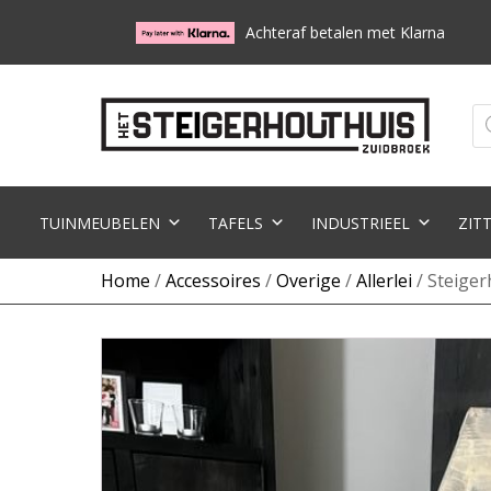
Achteraf betalen met Klarna
Pr
zo
TUINMEUBELEN
TAFELS
INDUSTRIEEL
ZIT
Home
/
Accessoires
/
Overige
/
Allerlei
/ Steige