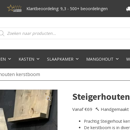
Klantbeoordeling: 9,3 - 500+ beoordelingen
oducten
eken
TEN
KASTEN
SLAAPKAMER
MANGOHOUT
W
rhouten kerstboom
Steigerhoute
Vanaf €69
🔨 Handgemaakt
Prachtig Steigerhout ke
De kerstboom is in diver