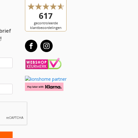
l
brief
!