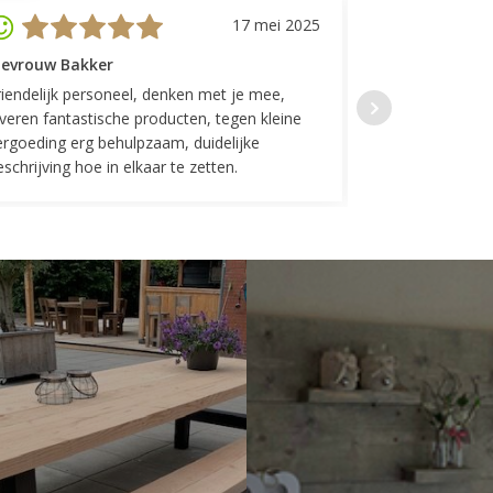
17 mei 2025
evrouw Bakker
Mevrouw GP
riendelijk personeel, denken met je mee,
Top geregeld! K
everen fantastische producten, tegen kleine
indelingen die w
ergoeding erg behulpzaam, duidelijke
Fijne communicat
schrijving hoe in elkaar te zetten.