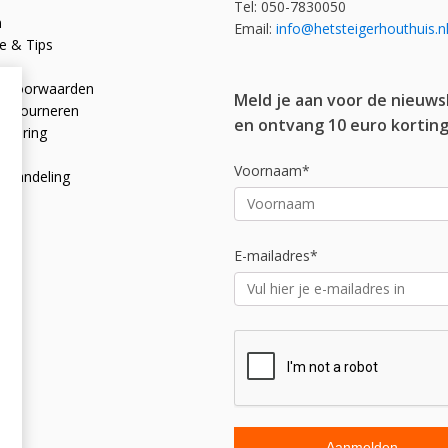
Tel: 050-7830050
n
Email:
info@hetsteigerhouthuis.n
e & Tips
e voorwaarden
Meld je aan voor de nieuws
 retourneren
en ontvang 10 euro korting
rklaring
licy
Voornaam*
afhandeling
E-mailadres*