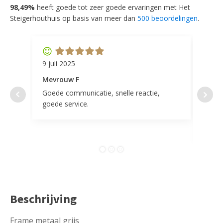
98,49%
heeft goede tot zeer goede ervaringen met Het
Steigerhouthuis op basis van meer dan
500 beoordelingen
.
9 juli 2025
11 ap
Mevrouw F
Mevr
Goede communicatie, snelle reactie,
Super
goede service.
door 
tevr
comp
Beschrijving
Frame metaal grijs