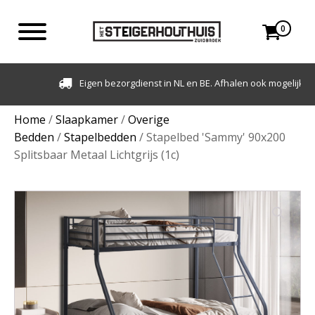
0
Eigen bezorgdienst in NL en BE. Afhalen ook mogelijk.
Home
/
Slaapkamer
/
Overige
Bedden
/
Stapelbedden
/ Stapelbed 'Sammy' 90x200
Splitsbaar Metaal Lichtgrijs (1c)