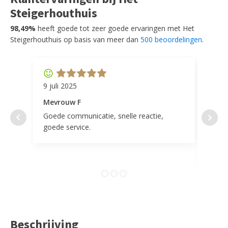
Steigerhouthuis
98,49%
heeft goede tot zeer goede ervaringen met Het
Steigerhouthuis op basis van meer dan
500 beoordelingen
.
9 juli 2025
11 ap
Mevrouw F
Mevr
Goede communicatie, snelle reactie,
Super
goede service.
door 
tevr
comp
Beschrijving