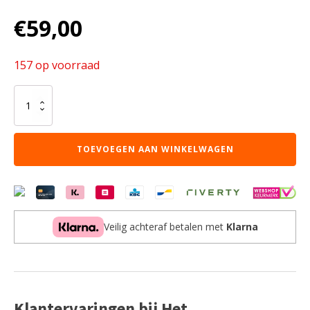
€
59,00
157 op voorraad
Spiegel
'Roza'
80x60
Oude
TOEVOEGEN AAN WINKELWAGEN
eik
(1c)
aantal
Veilig achteraf betalen met
Klarna
Klantervaringen bij Het