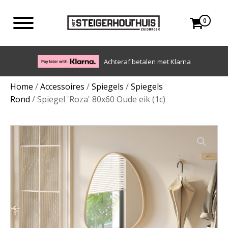
0
Eigen bezorgdienst in NL en BE. Afhalen ook mogelijk.
Home
/
Accessoires
/
Spiegels
/
Spiegels
Rond
/ Spiegel 'Roza' 80x60 Oude eik (1c)