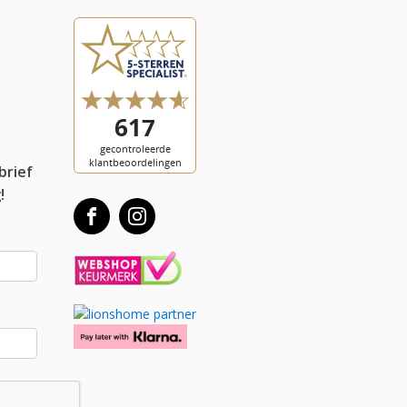
l
brief
!