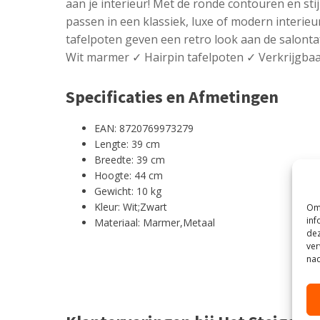
aan je interieur! Met de ronde contouren en stij
passen in een klassiek, luxe of modern interieu
tafelpoten geven een retro look aan de salonta
Wit marmer ✓ Hairpin tafelpoten ✓ Verkrijgba
Specificaties en Afmetingen
EAN: 8720769973279
Lengte: 39 cm
Breedte: 39 cm
Hoogte: 44 cm
Gewicht: 10 kg
Kleur: Wit;Zwart
Om 
inf
Materiaal: Marmer,Metaal
dez
ver
nad