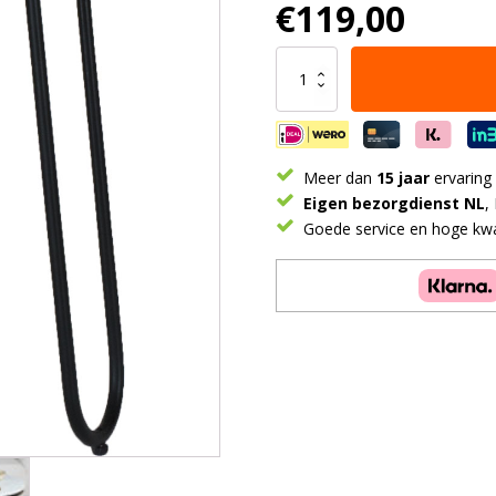
€
119,00
Salontafel
Milan
-
Marmer
-
39
Meer dan
15 jaar
ervaring
cm
Eigen bezorgdienst NL
,
aantal
Goede service en hoge kwal