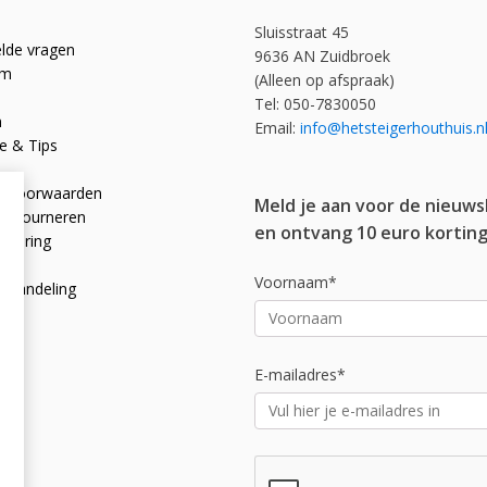
Sluisstraat 45
elde vragen
9636 AN Zuidbroek
om
(Alleen op afspraak)
Tel: 050-7830050
n
Email:
info@hetsteigerhouthuis.n
e & Tips
e voorwaarden
Meld je aan voor de nieuws
 retourneren
en ontvang 10 euro korting
rklaring
licy
Voornaam*
afhandeling
E-mailadres*