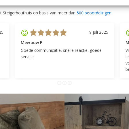
outhuis
t Steigerhouthuis op basis van meer dan
500 beoordelingen
.
25
9 juli 2025
Mevrouw F
M
Goede communicatie, snelle reactie, goede
V
service.
l
v
be