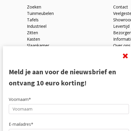
Zoeken
Contact
Tuinmeubelen
Veelgest
Tafels
Showro
Industrieel
Levertijd
Zitten
Bezorge
Kasten
Informati
Slaapkamer
Over ons
Mangohout
Algemen
Woonaccessoires
Ruilen en
Zakelijk
Privacyve
Meld je aan voor de nieuwsbrief en
Outlet
Reviewpo
Offerte
Klachten
ontvang 10 euro korting!
Partners
Voornaam*
E-mailadres*