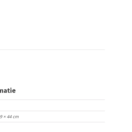
matie
39 × 44 cm