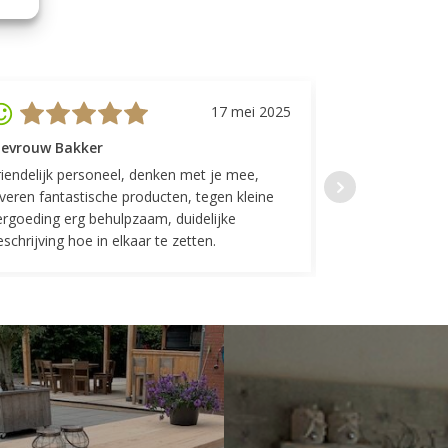
17 mei 2025
evrouw Bakker
Mevrouw GP
riendelijk personeel, denken met je mee,
Top geregeld! K
everen fantastische producten, tegen kleine
indelingen die w
ergoeding erg behulpzaam, duidelijke
Fijne communicat
schrijving hoe in elkaar te zetten.