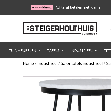
Achteraf betalen met Klarna
Pr
zo
TUINMEUBELEN
TAFELS
INDUSTRIEEL
ZIT
Home
/
Industrieel
/
Salontafels industrieel
/ Sa