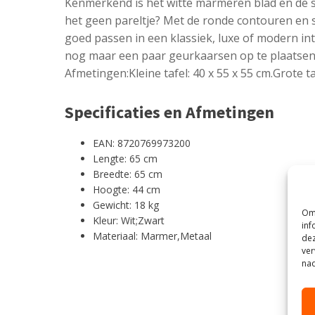
Kenmerkend is het witte marmeren blad en de s
het geen pareltje? Met de ronde contouren en sti
goed passen in een klassiek, luxe of modern inte
nog maar een paar geurkaarsen op te plaatsen 
Afmetingen:Kleine tafel: 40 x 55 x 55 cm.Grote taf
Specificaties en Afmetingen
EAN: 8720769973200
Lengte: 65 cm
Breedte: 65 cm
Hoogte: 44 cm
Gewicht: 18 kg
Om 
Kleur: Wit;Zwart
inf
Materiaal: Marmer,Metaal
dez
ver
nad