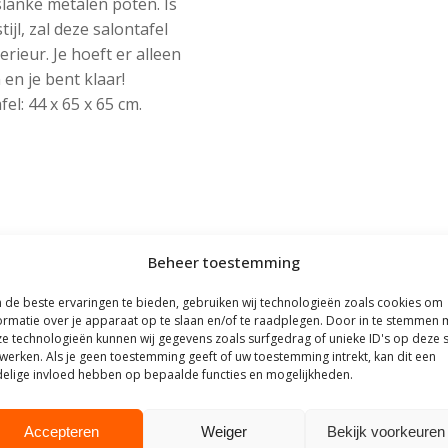
lanke metalen poten. Is
jl, zal deze salontafel
rieur. Je hoeft er alleen
en je bent klaar!
el: 44 x 65 x 65 cm.
Beheer toestemming
de beste ervaringen te bieden, gebruiken wij technologieën zoals cookies om
ormatie over je apparaat op te slaan en/of te raadplegen. Door in te stemmen 
e technologieën kunnen wij gegevens zoals surfgedrag of unieke ID's op deze s
werken. Als je geen toestemming geeft of uw toestemming intrekt, kan dit een
elige invloed hebben op bepaalde functies en mogelijkheden.
Accepteren
Weiger
Bekijk voorkeuren