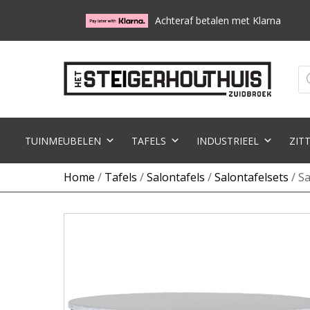
Achteraf betalen met Klarna
Pr
zo
TUINMEUBELEN
TAFELS
INDUSTRIEEL
ZIT
Home
/
Tafels
/
Salontafels
/
Salontafelsets
/ Sa