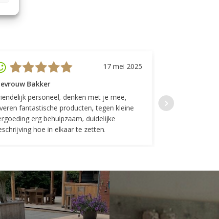
17 mei 2025
evrouw Bakker
Mevrouw GP
riendelijk personeel, denken met je mee,
Top geregeld! K
everen fantastische producten, tegen kleine
indelingen die w
ergoeding erg behulpzaam, duidelijke
Fijne communicat
schrijving hoe in elkaar te zetten.