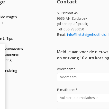
ge
Contact
Sluisstraat 45
elde vragen
9636 AN Zuidbroek
om
(Alleen op afspraak)
Tel: 050-7830050
n
Email:
info@hetsteigerhouthuis.n
e & Tips
e voorwaarden
Meld je aan voor de nieuws
 retourneren
en ontvang 10 euro korting
rklaring
licy
Voornaam*
afhandeling
E-mailadres*