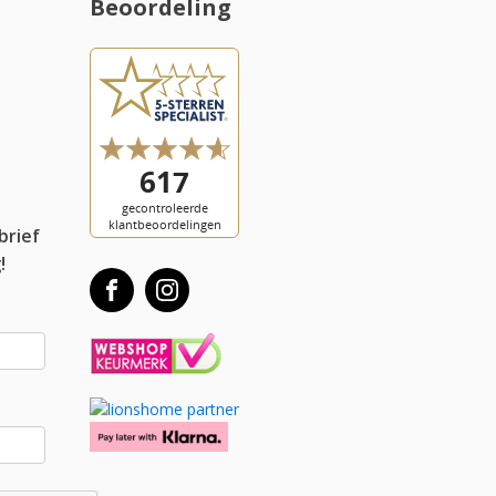
Beoordeling
l
brief
!