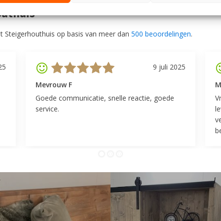
outhuis
t Steigerhouthuis op basis van meer dan
500 beoordelingen
.
25
9 juli 2025
Mevrouw F
M
Goede communicatie, snelle reactie, goede
V
service.
l
v
be