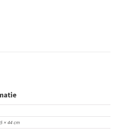
matie
65 × 44 cm