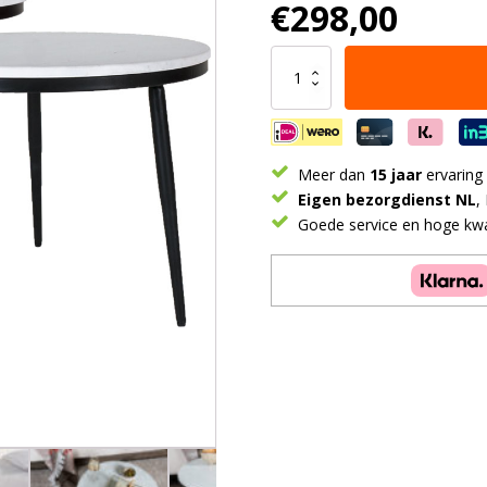
€
298,00
Salontafel
Melle
-
Marmer
-
Set
Meer dan
15 jaar
ervaring
van
Eigen bezorgdienst NL
,
2
Goede service en hoge kwal
aantal