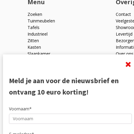
Menu
Overi
Zoeken
Contact
Tuinmeubelen
Veelgest
Tafels
Showro
Industrieel
Levertijd
Zitten
Bezorge
Kasten
Informati
Slaapkamer
Over ons
Mangohout
Algemen
Woonaccessoires
Ruilen en
Zakelijk
Privacyve
Meld je aan voor de nieuwsbrief en
Outlet
Reviewpo
Offerte
Klachten
ontvang 10 euro korting!
Partners
Voornaam*