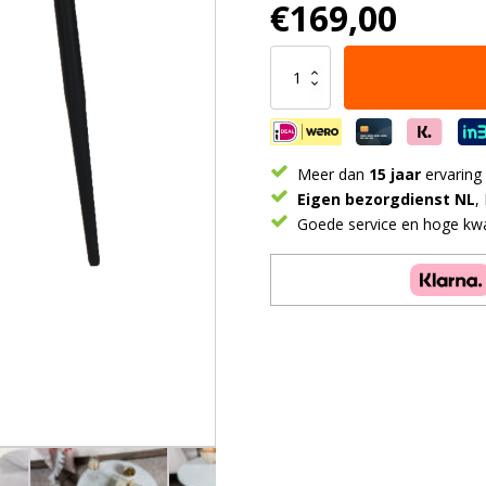
€
169,00
Salontafel
Melle
-
Marmer
-
65
Meer dan
15 jaar
ervaring
cm
Eigen bezorgdienst NL
,
aantal
Goede service en hoge kwal