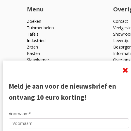
Menu
Overi
Zoeken
Contact
Tuinmeubelen
Veelgest
Tafels
Showro
Industrieel
Levertijd
Zitten
Bezorge
Kasten
Informati
Slaapkamer
Over ons
Mangohout
Algemen
Woonaccessoires
Ruilen en
Zakelijk
Privacyve
Meld je aan voor de nieuwsbrief en
Outlet
Reviewpo
Offerte
Klachten
ontvang 10 euro korting!
Partners
Voornaam*