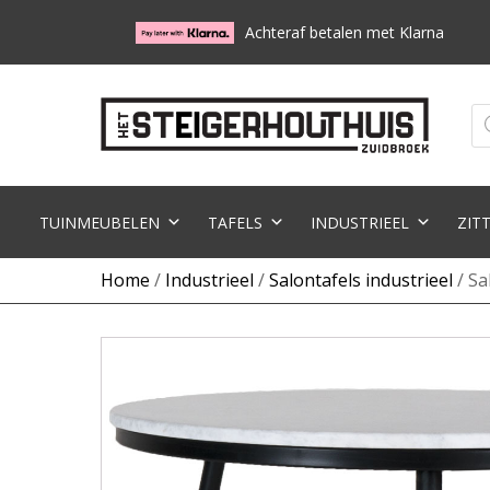
Achteraf betalen met Klarna
Pr
zo
TUINMEUBELEN
TAFELS
INDUSTRIEEL
ZIT
Home
/
Industrieel
/
Salontafels industrieel
/ Sa