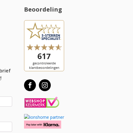
Beoordeling
l
brief
!