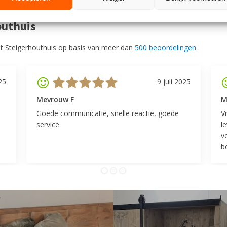
outhuis
t Steigerhouthuis op basis van meer dan
500 beoordelingen
.
25
9 juli 2025
Mevrouw F
M
Goede communicatie, snelle reactie, goede
V
service.
l
v
be