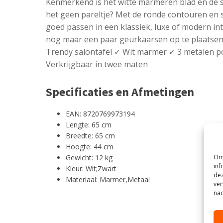
Kenmerkend is het witte marmeren blad en de s
het geen pareltje? Met de ronde contouren en sti
goed passen in een klassiek, luxe of modern inte
nog maar een paar geurkaarsen op te plaatsen 
Trendy salontafel ✓ Wit marmer ✓ 3 metalen po
Verkrijgbaar in twee maten
Specificaties en Afmetingen
EAN: 8720769973194
Lengte: 65 cm
Breedte: 65 cm
Hoogte: 44 cm
Om 
Gewicht: 12 kg
inf
Kleur: Wit;Zwart
dez
Materiaal: Marmer,Metaal
ver
nad