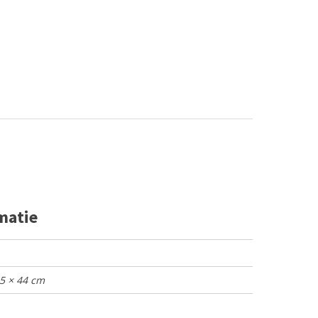
matie
65 × 44 cm