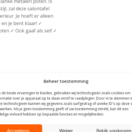
lanke metalen poten. Is
jl, zal deze salontafel
rieur. Je hoeft er alleen
en je bent klaar! ✓
ten ✓ Ook gaaf als set! ✓
Beheer toestemming
de beste ervaringen te bieden, gebruiken wij technologieën zoals cookies om
ormatie over je apparaat op te slaan en/of te raadplegen. Door in te stemmen 
e technologieën kunnen wij gegevens zoals surfgedrag of unieke ID's op deze s
werken. Als je geen toestemming geeft of uw toestemming intrekt, kan dit een
elige invloed hebben op bepaalde functies en mogelijkheden.
Accepteren
Weiger
Bekijk voorkeuren