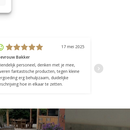
17 mei 2025
evrouw Bakker
Mevrouw GP
riendelijk personeel, denken met je mee,
Top geregeld! K
everen fantastische producten, tegen kleine
indelingen die w
ergoeding erg behulpzaam, duidelijke
Fijne communicat
schrijving hoe in elkaar te zetten.