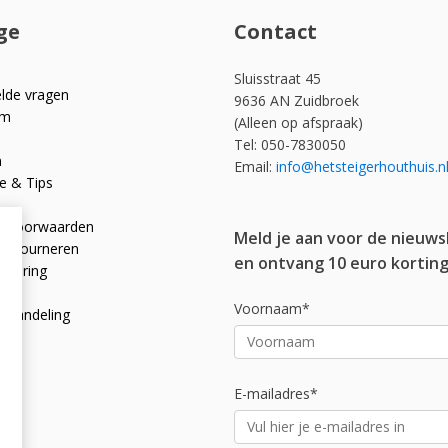
ge
Contact
Sluisstraat 45
elde vragen
9636 AN Zuidbroek
om
(Alleen op afspraak)
Tel: 050-7830050
n
Email:
info@hetsteigerhouthuis.n
e & Tips
e voorwaarden
Meld je aan voor de nieuws
 retourneren
en ontvang 10 euro korting
rklaring
licy
Voornaam*
afhandeling
E-mailadres*