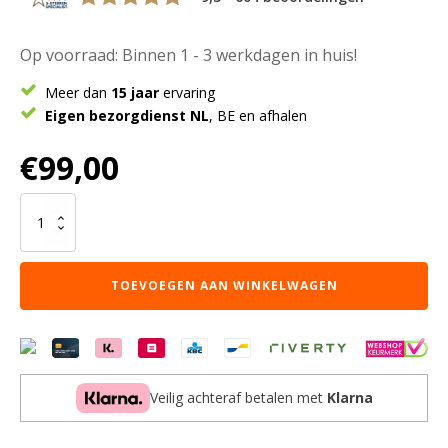
Op voorraad: Binnen 1 - 3 werkdagen in huis!
Meer dan
15 jaar
ervaring
Eigen bezorgdienst NL
, BE en afhalen
€
99,00
Salontafel
Manon
Zwart
80
TOEVOEGEN AAN WINKELWAGEN
x
50
cm
aantal
Veilig achteraf betalen met
Klarna