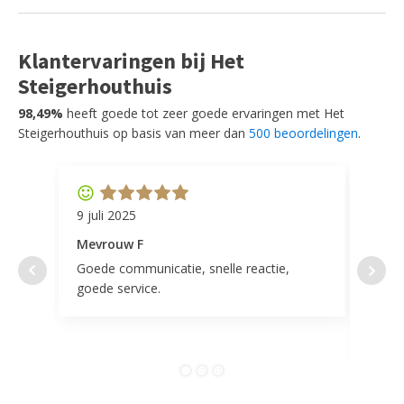
Klantervaringen bij Het
Steigerhouthuis
98,49%
heeft goede tot zeer goede ervaringen met Het
Steigerhouthuis op basis van meer dan
500 beoordelingen
.
9 juli 2025
11 ap
Mevrouw F
Mevr
Goede communicatie, snelle reactie,
Super
goede service.
door 
tevr
comp