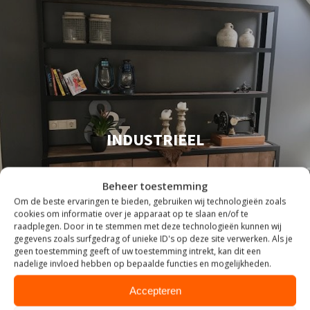
INDUSTRIEEL
Beheer toestemming
Om de beste ervaringen te bieden, gebruiken wij technologieën zoals
cookies om informatie over je apparaat op te slaan en/of te
raadplegen. Door in te stemmen met deze technologieën kunnen wij
gegevens zoals surfgedrag of unieke ID's op deze site verwerken. Als je
geen toestemming geeft of uw toestemming intrekt, kan dit een
nadelige invloed hebben op bepaalde functies en mogelijkheden.
Accepteren