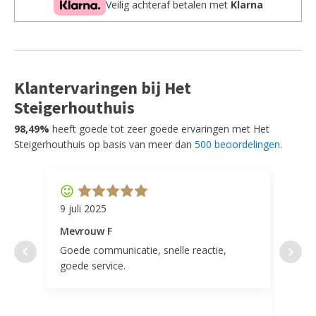
Veilig achteraf betalen met
Klarna
aantal
Klantervaringen bij Het
Steigerhouthuis
98,49%
heeft goede tot zeer goede ervaringen met Het
Steigerhouthuis op basis van meer dan
500 beoordelingen
.
9 juli 2025
11 ap
Mevrouw F
Mevr
Goede communicatie, snelle reactie,
Super
goede service.
door 
tevr
comp