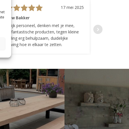
17 mei 2025
met
ite
evrouw Bakker
Mevrouw GP
riendelijk personeel, denken met je mee,
Top geregeld! K
everen fantastische producten, tegen kleine
indelingen die w
ergoeding erg behulpzaam, duidelijke
Fijne communicat
schrijving hoe in elkaar te zetten.