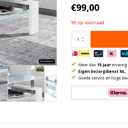
€
99,00
90 op voorraad
Salontafel
'Alana'
Hoogglans
wit
(2c)
aantal
Meer dan
15 jaar
ervaring
Eigen bezorgdienst NL
,
Goede service en hoge kwal