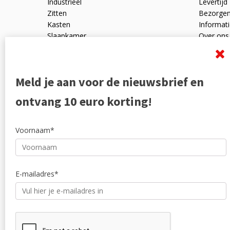
Industrieel
Levertijd
Zitten
Bezorge
Kasten
Informati
Slaapkamer
Over ons
Mangohout
Algemen
Woonaccessoires
Ruilen en
Zakelijk
Privacyve
Meld je aan voor de nieuwsbrief en
Outlet
Reviewpo
Offerte
Klachten
ontvang 10 euro korting!
Partners
Voornaam*
E-mailadres*