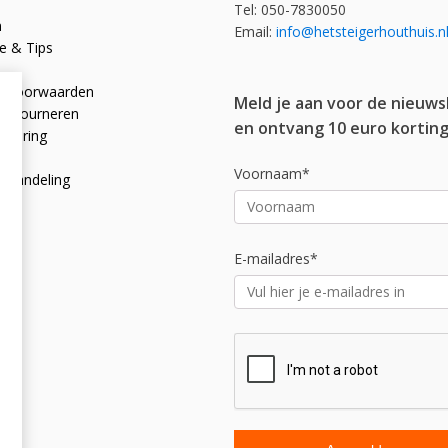
Tel: 050-7830050
n
Email:
info@hetsteigerhouthuis.n
e & Tips
e voorwaarden
Meld je aan voor de nieuws
 retourneren
en ontvang 10 euro korting
rklaring
licy
Voornaam*
afhandeling
E-mailadres*