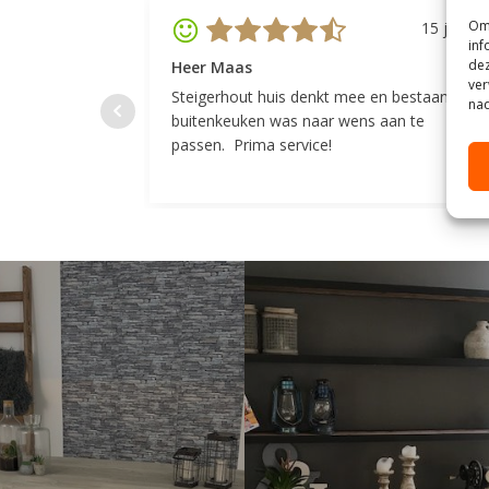
Om 
15 juli 20
inf
dez
Heer Maas
ver
Steigerhout huis denkt mee en bestaande
nad
buitenkeuken was naar wens aan te
passen. Prima service!