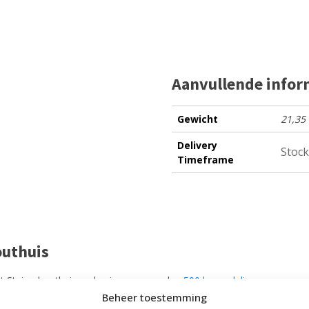
Aanvullende infor
Gewicht
21,35
Delivery
Stock
Timeframe
outhuis
t Steigerhouthuis op basis van meer dan
500 beoordelingen
.
Beheer toestemming