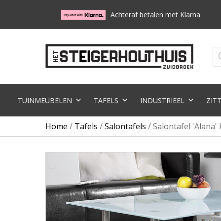
Achteraf betalen met Klarna
Pr
zo
TUINMEUBELEN
TAFELS
INDUSTRIEEL
ZIT
Home
/
Tafels
/
Salontafels
/ Salontafel 'Alana'