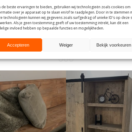
de beste ervaringen te bieden, gebruiken wij technologieën zoals cookies om
25
9 juli 2025
ormatie over je apparaat op te slaan en/of te raadplegen. Door in te stemmen 
e technologieën kunnen wij gegevens zoals surfgedrag of unieke ID's op deze s
Mevrouw F
M
werken. Als je geen toestemming geeft of uw toestemming intrekt, kan dit een
Goede communicatie, snelle reactie, goede
V
elige invloed hebben op bepaalde functies en mogelijkheden.
service.
l
v
Accepteren
Weiger
Bekijk voorkeuren
be