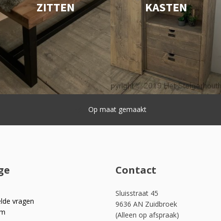
ZITTEN
KASTEN
Snelle lever
ge
Contact
Sluisstraat 45
elde vragen
9636 AN Zuidbroek
om
(Alleen op afspraak)