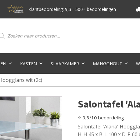
Klantbeoordeling: 9,3 - 500+ beoordelingen
oducten
eken
TEN
KASTEN
SLAAPKAMER
MANGOHOUT
W
 Hoogglans wit (2c)
Salontafel 'Al
⭐ 9,3/10 beoordeling
Salontafel 'Alana' Hooggla
H-H 45 x B-L 100 x D-P 60