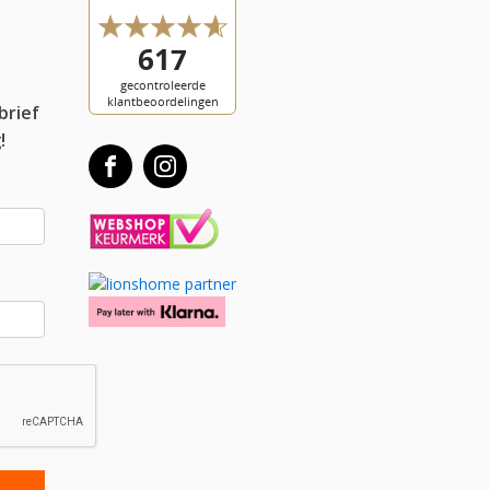
l
brief
!