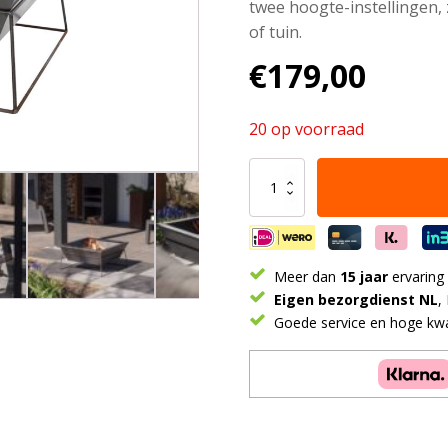
twee hoogte-instellingen, 
of tuin.
€
179,00
20 op voorraad
Reso
Vuurschaal
Zwart/Industrieel
aantal
Meer dan
15 jaar
ervaring
Eigen bezorgdienst NL
,
Goede service en hoge kwal