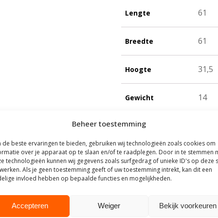
61
Lengte
61
Breedte
31,5
Hoogte
14
Gewicht
Beheer toestemming
8719
EAN-code
de beste ervaringen te bieden, gebruiken wij technologieën zoals cookies om
ormatie over je apparaat op te slaan en/of te raadplegen. Door in te stemmen 
8104
Productcode
e technologieën kunnen wij gegevens zoals surfgedrag of unieke ID's op deze s
werken. Als je geen toestemming geeft of uw toestemming intrekt, kan dit een
elige invloed hebben op bepaalde functies en mogelijkheden.
Accepteren
Weiger
Bekijk voorkeuren