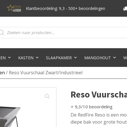
Klantbeoordeling: 9,3 - 500+ beoordelingen
oducten
eken
TEN
KASTEN
SLAAPKAMER
MANGOHOUT
W
en
/ Reso Vuurschaal Zwart/Industrieel
Reso Vuurscha
⭐ 9,3/10 beoordeling
De RedFire Reso is een mo
diepe bak voor grote hout