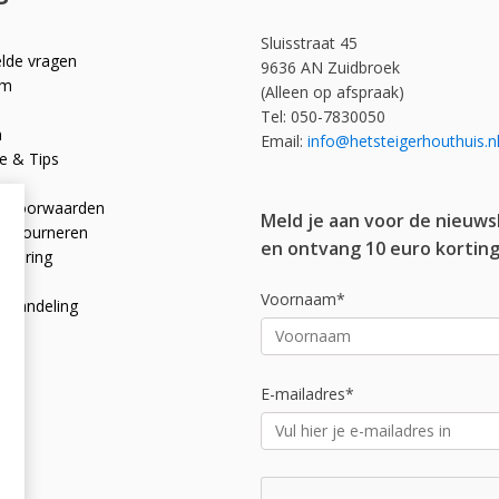
Sluisstraat 45
elde vragen
9636 AN Zuidbroek
om
(Alleen op afspraak)
Tel: 050-7830050
n
Email:
info@hetsteigerhouthuis.n
e & Tips
e voorwaarden
Meld je aan voor de nieuws
 retourneren
en ontvang 10 euro korting
rklaring
licy
Voornaam*
afhandeling
E-mailadres*