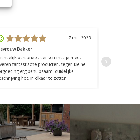
17 mei 2025
evrouw Bakker
Mevrouw GP
riendelijk personeel, denken met je mee,
Top geregeld! K
everen fantastische producten, tegen kleine
indelingen die w
ergoeding erg behulpzaam, duidelijke
Fijne communicat
schrijving hoe in elkaar te zetten.