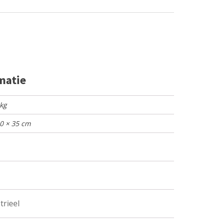
matie
 kg
60 × 35 cm
trieel