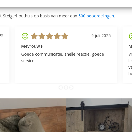
outhuis
t Steigerhouthuis op basis van meer dan
500 beoordelingen
.
25
9 juli 2025
Mevrouw F
M
Goede communicatie, snelle reactie, goede
V
service.
l
v
be