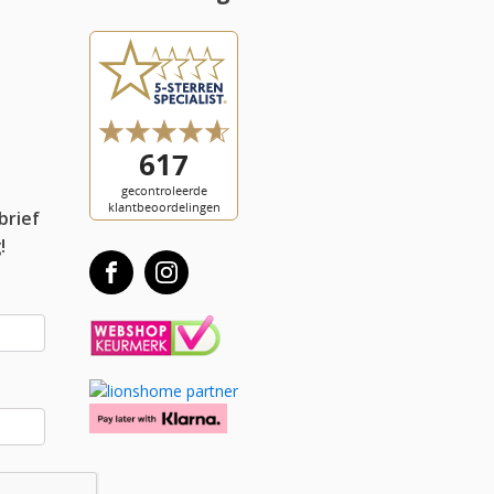
l
brief
!