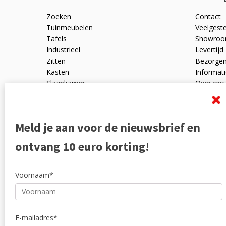
Zoeken
Contact
Tuinmeubelen
Veelgest
Tafels
Showro
Industrieel
Levertijd
Zitten
Bezorge
Kasten
Informati
Slaapkamer
Over ons
Mangohout
Algemen
Woonaccessoires
Ruilen en
Zakelijk
Privacyve
Meld je aan voor de nieuwsbrief en
Outlet
Reviewpo
Offerte
Klachten
ontvang 10 euro korting!
Partners
Voornaam*
E-mailadres*