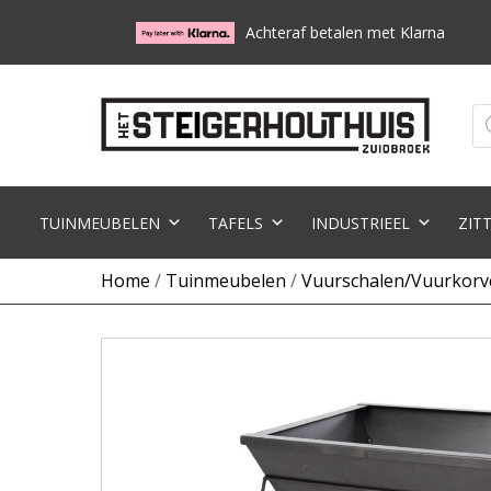
Achteraf betalen met Klarna
Pr
zo
TUINMEUBELEN
TAFELS
INDUSTRIEEL
ZIT
Home
/
Tuinmeubelen
/
Vuurschalen/Vuurkorv